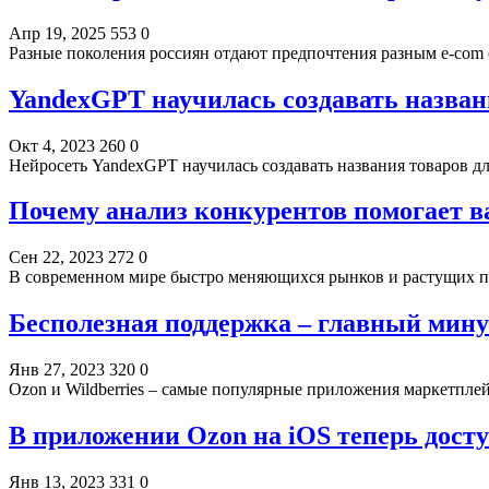
Апр 19, 2025
553
0
Разные поколения россиян отдают предпочтения разным e-com с
YandexGPT научилась создавать назван
Окт 4, 2023
260
0
Нейросеть YandexGPT научилась создавать названия товаров д
Почему анализ конкурентов помогает 
Сен 22, 2023
272
0
В современном мире быстро меняющихся рынков и растущих п
Бесполезная поддержка – главный мин
Янв 27, 2023
320
0
Ozon и Wildberries – самые популярные приложения маркетпл
В приложении Ozon на iOS теперь досту
Янв 13, 2023
331
0