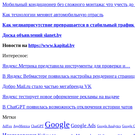
Мобильный кондиционер без сложного монтажа: что учесть до
Как технологии меняют автомобильную отрасль
Как медиаприсутствие превращается в стабильный трафик 
Доска объявлений slanet.by
Новости на
https://www.kapital.by
Интересное:
Яндекс.Метрика представила инструменты для проверки и…
В Яндекс Вебмастере появилась настройка рендеринга страни
Добро Mail.ru стало частью мегабренда VK
Яндекс тестирует новое оформление рекламы на выдаче
В ChatGPT появилась возможность отключения истории чатов
Метки
Google
Google Ads
AdFox
AppMetrica
ChatGPT
Google 
Google Analytics