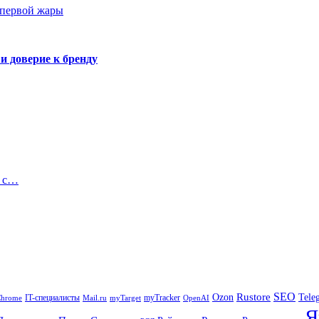
 первой жары
и доверие к бренду
ц с…
SEO
Rustore
Tele
Ozon
IT-специалисты
myTracker
Chrome
myTarget
OpenAI
Mail.ru
Я