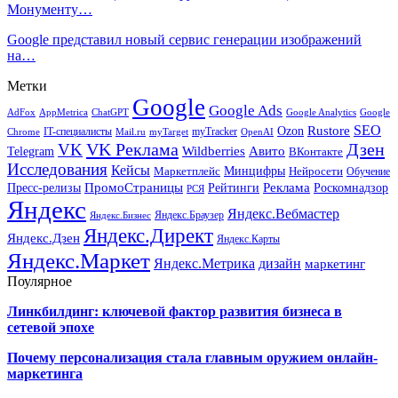
Монументу…
Google представил новый сервис генерации изображений
на…
Метки
Google
Google Ads
AdFox
AppMetrica
ChatGPT
Google
Google Analytics
SEO
Rustore
Ozon
IT-специалисты
myTracker
Chrome
myTarget
OpenAI
Mail.ru
VK Реклама
Дзен
VK
Авито
Telegram
Wildberries
ВКонтакте
Исследования
Кейсы
Минцифры
Нейросети
Маркетплейс
Обучение
Реклама
ПромоСтраницы
Роскомнадзор
Пресс-релизы
Рейтинги
РСЯ
Яндекс
Яндекс.Вебмастер
Яндекс.Браузер
Яндекс.Бизнес
Яндекс.Директ
Яндекс.Дзен
Яндекс.Карты
Яндекс.Маркет
Яндекс.Метрика
дизайн
маркетинг
Поулярное
Линкбилдинг: ключевой фактор развития бизнеса в
сетевой эпохе
Почему персонализация стала главным оружием онлайн-
маркетинга