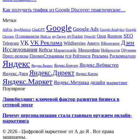
Как получить трафик из Google Discover: практические…
Метки
Google
Google Ads
AdFox
AppMetrica
ChatGPT
Google
Google Analytics
SEO
Rustore
Ozon
IT-специалисты
myTracker
Chrome
myTarget
OpenAI
Mail.ru
VK Реклама
Дзен
VK
Авито
Telegram
Wildberries
ВКонтакте
Исследования
Кейсы
Минцифры
Нейросети
Маркетплейс
Обучение
Реклама
ПромоСтраницы
Роскомнадзор
Пресс-релизы
Рейтинги
РСЯ
Яндекс
Яндекс.Вебмастер
Яндекс.Браузер
Яндекс.Бизнес
Яндекс.Директ
Яндекс.Дзен
Яндекс.Карты
Яндекс.Маркет
Яндекс.Метрика
дизайн
маркетинг
Поулярное
Линкбилдинг: ключевой фактор развития бизнеса в
сетевой эпохе
Почему персонализация стала главным оружием онлайн-
маркетинга
© 2026 - Цифровой маркетинг от А до Я . Все права
защищены.