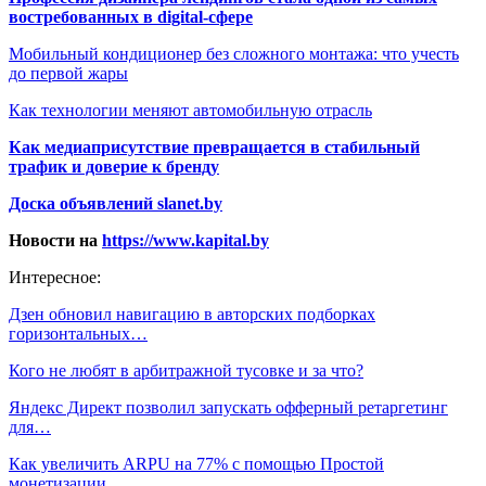
востребованных в digital-сфере
Мобильный кондиционер без сложного монтажа: что учесть
до первой жары
Как технологии меняют автомобильную отрасль
Как медиаприсутствие превращается в стабильный
трафик и доверие к бренду
Доска объявлений slanet.by
Новости на
https://www.kapital.by
Интересное:
Дзен обновил навигацию в авторских подборках
горизонтальных…
Кого не любят в арбитражной тусовке и за что?
Яндекс Директ позволил запускать офферный ретаргетинг
для…
Как увеличить ARPU на 77% с помощью Простой
монетизации.…