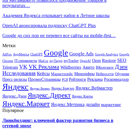
На Мегамаркете появилось продвижение товаров в
результатах…
Академия Яндекса открывает набор в Летние школы
OpenAI анонсировала подписку ChatGPT Plus
Google до сих пор не перевел все сайты на mobile-first…
Метки
Google
Google Ads
AdFox
AppMetrica
ChatGPT
Google
Google Analytics
SEO
Rustore
Ozon
IT-специалисты
myTracker
Chrome
myTarget
OpenAI
Mail.ru
VK Реклама
Дзен
VK
Авито
Telegram
Wildberries
ВКонтакте
Исследования
Кейсы
Минцифры
Нейросети
Маркетплейс
Обучение
Реклама
ПромоСтраницы
Роскомнадзор
Пресс-релизы
Рейтинги
РСЯ
Яндекс
Яндекс.Вебмастер
Яндекс.Браузер
Яндекс.Бизнес
Яндекс.Директ
Яндекс.Дзен
Яндекс.Карты
Яндекс.Маркет
Яндекс.Метрика
дизайн
маркетинг
Поулярное
Линкбилдинг: ключевой фактор развития бизнеса в
сетевой эпохе