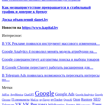
Как медиаприсутствие превращается в стабильный
трафик и доверие к бренду
Доска объявлений slanet.by
Новости на
https://www.kapital.by
Интересное:
В VK Рекламе появился инструмент массового изменения…
Google Analytics 4 позволил менять модель атрибуции на…
Google совершенствует алгоритмы поиска и выбора товаров
В Google Chrome перестанут работать расширения для…
В Telegram Ads появилась возможность пересекать интересы
по…
Метки
Google
Google Ads
AdFox
AppMetrica
ChatGPT
Google
Google Analytics
SEO
Rustore
Ozon
IT-специалисты
myTracker
Chrome
myTarget
OpenAI
Mail.ru
VK Реклама
Дзен
VK
Авито
Telegram
Wildberries