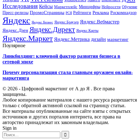
ВКонтакте
Исследования
Кейсы
Минцифры
Нейросети
Маркетплейс
Обучение
Реклама
ПромоСтраницы
Роскомнадзор
Пресс-релизы
Рейтинги
РСЯ
Яндекс
Яндекс.Вебмастер
Яндекс.Браузер
Яндекс.Бизнес
Яндекс.Директ
Яндекс.Дзен
Яндекс.Карты
Яндекс.Маркет
Яндекс.Метрика
дизайн
маркетинг
Поулярное
Линкбилдинг: ключевой фактор развития бизнеса в
сетевой эпохе
Почему персонализация стала главным оружием онлайн-
маркетинга
© 2026 - Цифровой маркетинг от А до Я . Все права
защищены.
Любое копирование материалов с нашего ресурса разрешается
только с обратной активной ссылкой на страницу статьи.
Все материалы опубликованные на сайте взяты с открытых
источников и других порталов интернета, все права на
авторство принадлежат их законным владельцам.
Sign in