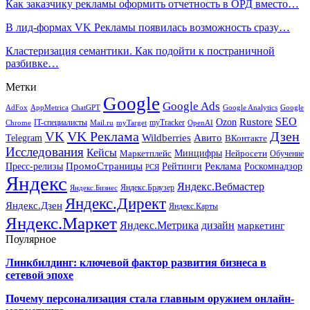
Как заказчику рекламы оформить отчетность в ОРД вместо…
В лид-формах VK Рекламы появилась возможность сразу…
Кластеризация семантики. Как подойти к постраничной
разбивке…
Метки
Google
Google Ads
AdFox
AppMetrica
ChatGPT
Google
Google Analytics
SEO
Rustore
Ozon
IT-специалисты
myTracker
Chrome
myTarget
OpenAI
Mail.ru
VK Реклама
Дзен
VK
Авито
Telegram
Wildberries
ВКонтакте
Исследования
Кейсы
Минцифры
Нейросети
Маркетплейс
Обучение
Реклама
ПромоСтраницы
Роскомнадзор
Пресс-релизы
Рейтинги
РСЯ
Яндекс
Яндекс.Вебмастер
Яндекс.Браузер
Яндекс.Бизнес
Яндекс.Директ
Яндекс.Дзен
Яндекс.Карты
Яндекс.Маркет
Яндекс.Метрика
дизайн
маркетинг
Поулярное
Линкбилдинг: ключевой фактор развития бизнеса в
сетевой эпохе
Почему персонализация стала главным оружием онлайн-