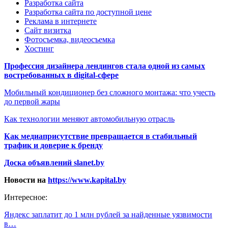
Разработка сайта
Разработка сайта по доступной цене
Реклама в интернете
Сайт визитка
Фотосъемка, видеосъемка
Хостинг
Профессия дизайнера лендингов стала одной из самых
востребованных в digital-сфере
Мобильный кондиционер без сложного монтажа: что учесть
до первой жары
Как технологии меняют автомобильную отрасль
Как медиаприсутствие превращается в стабильный
трафик и доверие к бренду
Доска объявлений slanet.by
Новости на
https://www.kapital.by
Интересное:
Яндекс заплатит до 1 млн рублей за найденные уязвимости
в…