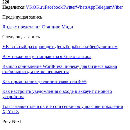
220
Поделится
VK
OK.ru
Facebook
Twitter
WhatsApp
Telegram
Viber
Предыдущая запись
Яндекс представил Станцию Миди
Следующая запись
VK в пятый раз проводит День борьбы с кибербуллингом
Вам также могут понравиться
Еще от автора
Вышло обновление WordPress: почему для бизнеса важна
стабильность, а не эксперименты
Как промо-ролик увеличил заявки на 40%
Как настроить уведомления о входе в аккаунт с нового
устройства
Топ-5 маркетплейсов и e-com сервисов у россиян поколений
X, Y и Z
Prev
Next