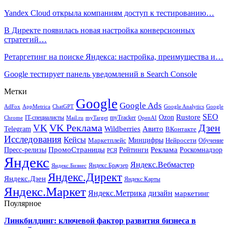
Yandex Cloud открыла компаниям доступ к тестированию…
В Директе появилась новая настройка конверсионных
стратегий…
Ретаргетинг на поиске Яндекса: настройка, преимущества и…
Google тестирует панель уведомлений в Search Console
Метки
Google
Google Ads
AdFox
AppMetrica
ChatGPT
Google
Google Analytics
SEO
Rustore
Ozon
IT-специалисты
myTracker
Chrome
myTarget
OpenAI
Mail.ru
VK Реклама
Дзен
VK
Авито
Telegram
Wildberries
ВКонтакте
Исследования
Кейсы
Минцифры
Нейросети
Маркетплейс
Обучение
Реклама
ПромоСтраницы
Роскомнадзор
Пресс-релизы
Рейтинги
РСЯ
Яндекс
Яндекс.Вебмастер
Яндекс.Браузер
Яндекс.Бизнес
Яндекс.Директ
Яндекс.Дзен
Яндекс.Карты
Яндекс.Маркет
Яндекс.Метрика
дизайн
маркетинг
Поулярное
Линкбилдинг: ключевой фактор развития бизнеса в