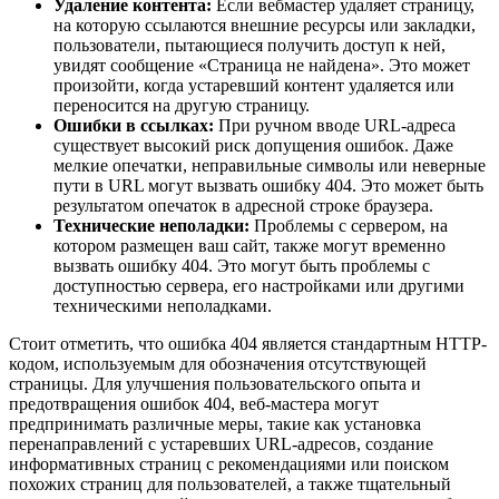
Удаление контента:
Если вебмастер удаляет страницу,
на которую ссылаются внешние ресурсы или закладки,
пользователи, пытающиеся получить доступ к ней,
увидят сообщение «Страница не найдена». Это может
произойти, когда устаревший контент удаляется или
переносится на другую страницу.
Ошибки в ссылках:
При ручном вводе URL-адреса
существует высокий риск допущения ошибок. Даже
мелкие опечатки, неправильные символы или неверные
пути в URL могут вызвать ошибку 404. Это может быть
результатом опечаток в адресной строке браузера.
Технические неполадки:
Проблемы с сервером, на
котором размещен ваш сайт, также могут временно
вызвать ошибку 404. Это могут быть проблемы с
доступностью сервера, его настройками или другими
техническими неполадками.
Стоит отметить, что ошибка 404 является стандартным HTTP-
кодом, используемым для обозначения отсутствующей
страницы. Для улучшения пользовательского опыта и
предотвращения ошибок 404, веб-мастера могут
предпринимать различные меры, такие как установка
перенаправлений с устаревших URL-адресов, создание
информативных страниц с рекомендациями или поиском
похожих страниц для пользователей, а также тщательный