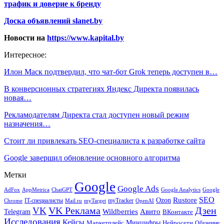
трафик и доверие к бренду
Доска объявлений slanet.by
Новости на
https://www.kapital.by
Интересное:
Илон Маск подтвердил, что чат-бот Grok теперь доступен в…
В конверсионных стратегиях Яндекс Директа появилась
новая…
Рекламодателям Директа стал доступен новый режим
назначения…
Стоит ли привлекать SEO-специалиста к разработке сайта
Google завершил обновление основного алгоритма
Метки
Google
Google Ads
AdFox
AppMetrica
ChatGPT
Google
Google Analytics
SEO
Rustore
Ozon
IT-специалисты
myTracker
Chrome
myTarget
OpenAI
Mail.ru
VK Реклама
Дзен
VK
Авито
Telegram
Wildberries
ВКонтакте
Исследования
Кейсы
Минцифры
Нейросети
Маркетплейс
Обучение