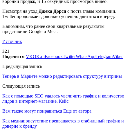
воронки продаж, и 15-секундных просмотров видео.
Несмотря на уход
Джека Дорси
с поста главы компании,
Twitter продолжает довольно успешно двигаться вперед.
Напомним, что ранее свои квартальные результаты
представили Google и Meta.
Источник
321
Поделится
VK
OK.ru
Facebook
Twitter
WhatsApp
Telegram
Viber
Предыдущая запись
Теперь в Маркете можно редактировать структуру витрины
Следующая запись
Как с помощью SEO удалось увеличить трафик и количество
лидов в интернет-магазине. Кейс
Вам также могут понравиться
Еще от автора
Как медиаприсутствие превращается в стабильный трафик и
доверие к бренду