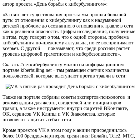
автор проекта «День борьбы с кибербуллингом»:
«За пять лет существования проекта мы прошли большой
путь: от отношения к кибербуллингу как к надуманной
детской проблеме до осознанного отношения к травле в сети
как к реальной опасности. Цифры исследования, полученные
в этом, году говорят о том, что с одной стороны, проблема
кибербуллинга по-прежнему актуальна, но ее воспринимают
всерьез. С другой — показывают, что среди россиян растет
уровень цифровой грамотности и кибербезопасности».
Сказать #неткибербуллингу можно на информационном
портале kiberbulling.net – там размещен счетчик количества
пользователей, которые выступают против травли в сети:
Также на портале собраны советы экспертов-психологов и
рекомендации для жертв, свидетелей или инициаторов
травли, а также инструменты внутри соцсетей ВКонтакте,
ОК, сервисов VK Клипы и VK Знакомства, которые
позволяют защитить себя в сети.
Кроме проектов VK в этом году к акции присоединилось
более 100 брендов-партнеров среди них: Билайн, Tele2, МТС,