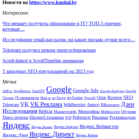
Новости на
https://www.kapital.by
Интересное:
Что мешает получить образование в IT? ТОП-5 причин,
которые…
Исследование email-рассылок: на какие письма лучше всего…
Telegram получил режим энергосбережения
Scroll-linked и ScrollTimeline анимация
5 западных SEO-предсказаний на 2023 год
Метки
Google
Google Ads
AdFox
AppMetrica
ChatGPT
Google
Google Analytics
SEO
Rustore
Ozon
IT-специалисты
myTracker
Chrome
myTarget
OpenAI
Mail.ru
VK Реклама
Дзен
VK
Авито
Telegram
Wildberries
ВКонтакте
Исследования
Кейсы
Минцифры
Нейросети
Маркетплейс
Обучение
Реклама
ПромоСтраницы
Роскомнадзор
Пресс-релизы
Рейтинги
РСЯ
Яндекс
Яндекс.Вебмастер
Яндекс.Браузер
Яндекс.Бизнес
Яндекс.Директ
Яндекс.Дзен
Яндекс.Карты