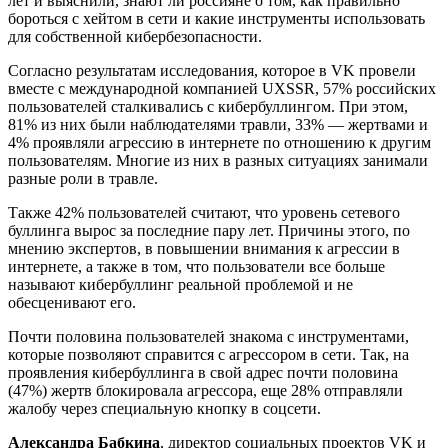
лет и выяснили, знают ли россияне о том, как правильно
бороться с хейтом в сети и какие инструменты использовать
для собственной кибербезопасности.
Согласно результатам исследования, которое в VK провели
вместе с международной компанией UXSSR, 57% российских
пользователей сталкивались с кибербуллингом. При этом,
81% из них были наблюдателями травли, 33%
— жертвами и
4% проявляли агрессию в интернете по отношению к другим
пользователям. Многие из них в разных ситуациях занимали
разные роли в травле.
Также 42% пользователей считают, что уровень сетевого
буллинга вырос за последние пару лет. Причины этого, по
мнению экспертов, в повышении внимания к агрессии в
интернете, а также в том, что пользователи все больше
называют кибербуллинг реальной проблемой и не
обесценивают его.
Почти половина пользователей знакома с инструментами,
которые позволяют справится с агрессором в сети. Так, на
проявления кибербуллинга в свой адрес почти половина
(47%) жертв блокировала агрессора, еще 28% отправляли
жалобу через специальную кнопку в соцсети.
Александра Бабкина
, директор социальных проектов VK и