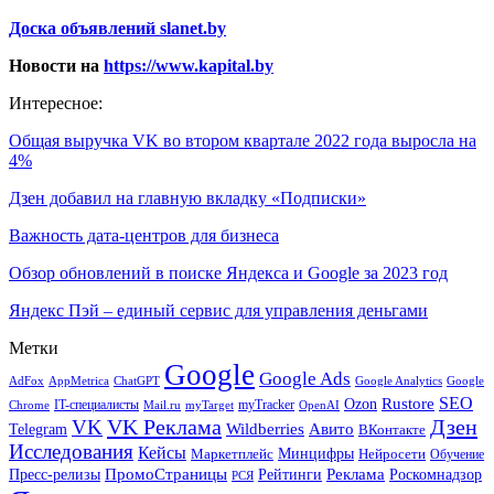
Доска объявлений slanet.by
Новости на
https://www.kapital.by
Интересное:
Общая выручка VK во втором квартале 2022 года выросла на
4%
Дзен добавил на главную вкладку «Подписки»
Важность дата-центров для бизнеса
Обзор обновлений в поиске Яндекса и Google за 2023 год
Яндекс Пэй – единый сервис для управления деньгами
Метки
Google
Google Ads
AdFox
AppMetrica
ChatGPT
Google
Google Analytics
SEO
Rustore
Ozon
IT-специалисты
myTracker
Chrome
myTarget
OpenAI
Mail.ru
VK Реклама
Дзен
VK
Авито
Telegram
Wildberries
ВКонтакте
Исследования
Кейсы
Минцифры
Нейросети
Маркетплейс
Обучение
Реклама
ПромоСтраницы
Роскомнадзор
Пресс-релизы
Рейтинги
РСЯ