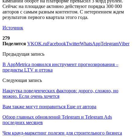
кампании оборот на платформе превысил 3 млрд рублей.
Сейчас на площадке активно действуют порядка 300 000
авторов с самым разным контентом. С нетерпением ждем
результатов первого квартала этого года.
Источник
279
Поделится
VK
OK.ru
Facebook
Twitter
WhatsApp
Telegram
Viber
Предыдущая запись
В AppMetrica появился инструмент прогнозирования –
предикты LTV и оттока
Следующая запись
Накрутка поведенческих факторов: дорого, сложно, но
можно. Если очень хочется
Вам также могут понравиться
Еще от автора
Обзор главных обновлений Telegram и Telegram Ads
последних месяцев
Чем крауд-маркетинг полезен для строительного бизнеса