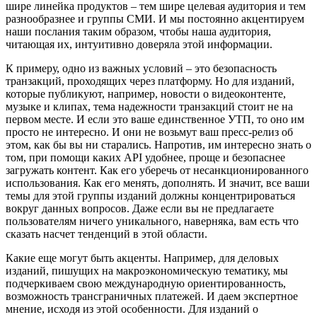
шире линейка продуктов – тем шире целевая аудитория и тем
разнообразнее и группы СМИ. И мы постоянно акцентируем
наши послания таким образом, чтобы наша аудитория,
читающая их, интуитивно доверяла этой информации.
К примеру, одно из важных условий – это безопасность
транзакций, проходящих через платформу. Но для изданий,
которые публикуют, например, новости о видеоконтенте,
музыке и клипах, тема надежности транзакций стоит не на
первом месте. И если это ваше единственное УТП, то оно им
просто не интересно. И они не возьмут ваш пресс-релиз об
этом, как бы вы ни старались. Напротив, им интересно знать о
том, при помощи каких API удобнее, проще и безопаснее
загружать контент. Как его уберечь от несанкционированного
использования. Как его менять, дополнять. И значит, все ваши
темы для этой группы изданий должны концентрироваться
вокруг данных вопросов. Даже если вы не предлагаете
пользователям ничего уникального, наверняка, вам есть что
сказать насчет тенденций в этой области.
Какие еще могут быть акценты. Например, для деловых
изданий, пишущих на макроэкономическую тематику, мы
подчеркиваем свою международную ориентированность,
возможность трансграничных платежей. И даем экспертное
мнение, исходя из этой особенности. Для изданий о