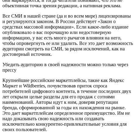
они маркируются, и тогда читатели понимают, что это не
объективная точка зрения редакции, а нативная реклама.
Все СМИ в нашей стране (да и во всем мире) лицензированы
и регулируются законом. В России действует «Закон о
средствах массовой информации». Если какое-либо издание
опубликовало о вас порочащую или недостоверную
информацию, у вас есть много рычагов влияния на него,
чтобы опровергнуть ее или удалить. Все это дает возможность
аудитории смотреть на СМИ, за рядом исключений, как на
достоверный источник.
Убедить аудиторию в своей надежности можно только через
прессу
Крупнейшие российские маркетплейсы, такие как Яндекс
Маркет и Wildberries, почувствовав приток спроса
потребителей цифрового контента, в течение последних двух
лет открыли целые разделы для его продаж с сотнями
наименований. Авторы идут к ним, доверяя репутации
бренда, сформированной за годы их нахождения на рынке.
Это дает маркетплейсам определенное преимущество. Им не
надо доказывать свою надежность или создавать
исключительно конкурентно-привлекательные условия для
своих пользователей.