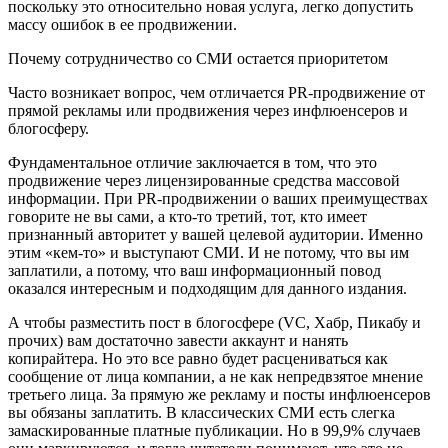
поскольку это относительно новая услуга, легко допустить
массу ошибок в ее продвижении.
Почему сотрудничество со СМИ остается приоритетом
Часто возникает вопрос, чем отличается PR-продвижение от
прямой рекламы или продвижения через инфлюенсеров и
блогосферу.
Фундаментальное отличие заключается в том, что это
продвижение через лицензированные средства массовой
информации. При PR-продвижении о ваших преимуществах
говорите не вы сами, а кто-то третий, тот, кто имеет
признанный авторитет у вашей целевой аудитории. Именно
этим «кем-то» и выступают СМИ. И не потому, что вы им
заплатили, а потому, что ваш информационный повод
оказался интересным и подходящим для данного издания.
А чтобы разместить пост в блогосфере (VC, Хабр, Пикабу и
прочих) вам достаточно завести аккаунт и нанять
копирайтера. Но это все равно будет расцениваться как
сообщение от лица компании, а не как непредвзятое мнение
третьего лица. За прямую же рекламу и посты инфлюенсеров
вы обязаны заплатить. В классических СМИ есть слегка
замаскированные платные публикации. Но в 99,9% случаев