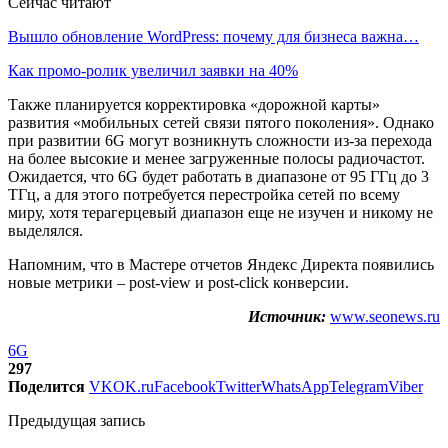
Сейчас читают
Вышло обновление WordPress: почему для бизнеса важна…
Как промо-ролик увеличил заявки на 40%
Также планируется корректировка «дорожной карты»
развития «мобильных сетей связи пятого поколения». Однако
при развитии 6G могут возникнуть сложности из-за перехода
на более высокие и менее загруженные полосы радиочастот.
Ожидается, что 6G будет работать в диапазоне от 95 ГГц до 3
ТГц, а для этого потребуется перестройка сетей по всему
миру, хотя терагерцевый диапазон еще не изучен и никому не
выделялся.
Напомним, что в Мастере отчетов Яндекс Директа появились
новые метрики – post-view и post-click конверсии.
Источник:
www.seonews.ru
6G
297
Поделится
VK
OK.ru
Facebook
Twitter
WhatsApp
Telegram
Viber
Предыдущая запись