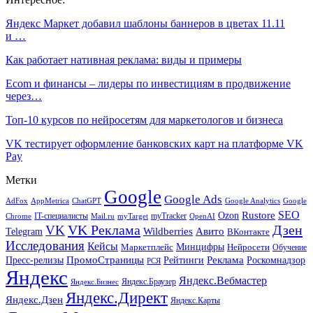
Яндекс Маркет добавил шаблоны баннеров в цветах 11.11
и …
Как работает нативная реклама: виды и примеры
Ecom и финансы – лидеры по инвестициям в продвижение
через…
Топ-10 курсов по нейросетям для маркетологов и бизнеса
VK тестирует оформление банковских карт на платформе VK
Pay
Метки
Google
Google Ads
AdFox
AppMetrica
ChatGPT
Google
Google Analytics
SEO
Rustore
Ozon
IT-специалисты
myTracker
Chrome
myTarget
OpenAI
Mail.ru
VK Реклама
Дзен
VK
Авито
Telegram
Wildberries
ВКонтакте
Исследования
Кейсы
Минцифры
Нейросети
Маркетплейс
Обучение
Реклама
ПромоСтраницы
Роскомнадзор
Пресс-релизы
Рейтинги
РСЯ
Яндекс
Яндекс.Вебмастер
Яндекс.Браузер
Яндекс.Бизнес
Яндекс.Директ
Яндекс.Дзен
Яндекс.Карты