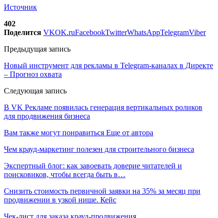
Источник
402
Поделится
VK
OK.ru
Facebook
Twitter
WhatsApp
Telegram
Viber
Предыдущая запись
Новый инструмент для рекламы в Telegram-каналах в Директе
– Прогноз охвата
Следующая запись
В VK Рекламе появилась генерация вертикальных роликов
для продвижения бизнеса
Вам также могут понравиться
Еще от автора
Чем крауд-маркетинг полезен для строительного бизнеса
Экспертный блог: как завоевать доверие читателей и
поисковиков, чтобы всегда быть в…
Снизить стоимость первичной заявки на 35% за месяц при
продвижении в узкой нише. Кейс
Чек-лист для заказа крауд-продвижения