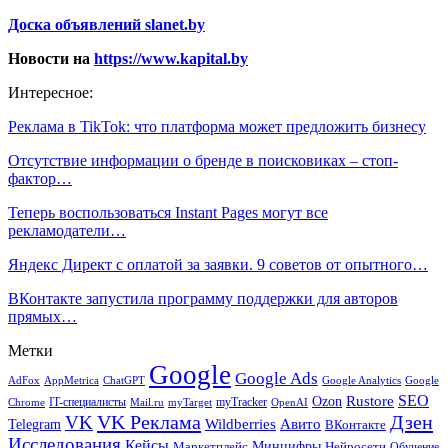
Доска объявлений slanet.by
Новости на
https://www.kapital.by
Интересное:
Реклама в TikTok: что платформа может предложить бизнесу
Отсутствие информации о бренде в поисковиках – стоп-
фактор…
Теперь воспользоваться Instant Pages могут все
рекламодатели…
Яндекс Директ с оплатой за заявки. 9 советов от опытного…
ВКонтакте запустила программу поддержки для авторов
прямых…
Метки
Google
Google Ads
AdFox
AppMetrica
ChatGPT
Google
Google Analytics
SEO
Rustore
Ozon
IT-специалисты
myTracker
Chrome
myTarget
OpenAI
Mail.ru
VK Реклама
Дзен
VK
Авито
Telegram
Wildberries
ВКонтакте
Исследования
Кейсы
Минцифры
Нейросети
Маркетплейс
Обучение