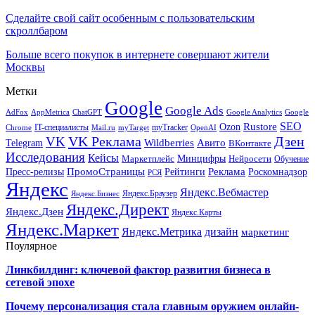
Сделайте свой сайт особенным с пользовательским
скроллбаром
Больше всего покупок в интернете совершают жители
Москвы
Метки
Google
Google Ads
AdFox
AppMetrica
ChatGPT
Google
Google Analytics
SEO
Rustore
Ozon
IT-специалисты
myTracker
Chrome
myTarget
OpenAI
Mail.ru
VK Реклама
Дзен
VK
Авито
Telegram
Wildberries
ВКонтакте
Исследования
Кейсы
Минцифры
Нейросети
Маркетплейс
Обучение
Реклама
ПромоСтраницы
Роскомнадзор
Пресс-релизы
Рейтинги
РСЯ
Яндекс
Яндекс.Вебмастер
Яндекс.Браузер
Яндекс.Бизнес
Яндекс.Директ
Яндекс.Дзен
Яндекс.Карты
Яндекс.Маркет
Яндекс.Метрика
дизайн
маркетинг
Поулярное
Линкбилдинг: ключевой фактор развития бизнеса в
сетевой эпохе
Почему персонализация стала главным оружием онлайн-