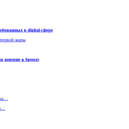
бованных в digital-сфере
 первой жары
и доверие к бренду
 на…
ия…