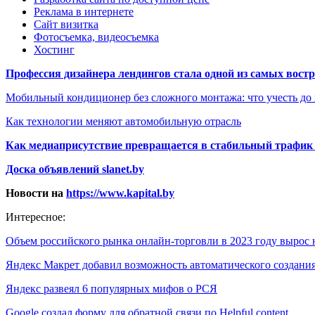
Реклама в интернете
Сайт визитка
Фотосъемка, видеосъемка
Хостинг
Профессия дизайнера лендингов стала одной из самых востре
Мобильный кондиционер без сложного монтажа: что учесть до
Как технологии меняют автомобильную отрасль
Как медиаприсутствие превращается в стабильный трафик 
Доска объявлений slanet.by
Новости на
https://www.kapital.by
Интересное:
Объем российского рынка онлайн-торговли в 2023 году вырос
Яндекс Макрет добавил возможность автоматического создан
Яндекс развеял 6 популярных мифов о РСЯ
Google создал форму для обратной связи по Helpful content…