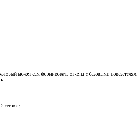
 который может сам формировать отчеты с базовыми показателя
и.
elegram»;
.