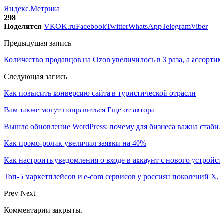
Яндекс.Метрика
298
Поделится
VK
OK.ru
Facebook
Twitter
WhatsApp
Telegram
Viber
Предыдущая запись
Количество продавцов на Ozon увеличилось в 3 раза, а ассортим
Следующая запись
Как повысить конверсию сайта в туристической отрасли
Вам также могут понравиться
Еще от автора
Вышло обновление WordPress: почему для бизнеса важна стаби
Как промо-ролик увеличил заявки на 40%
Как настроить уведомления о входе в аккаунт с нового устройс
Топ-5 маркетплейсов и e-com сервисов у россиян поколений X,
Prev
Next
Комментарии закрыты.