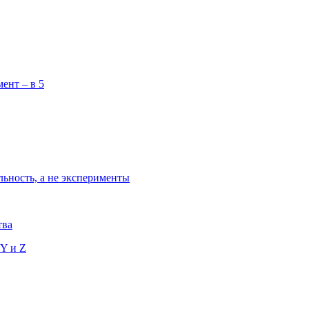
ент – в 5
льность, а не эксперименты
тва
 Y и Z