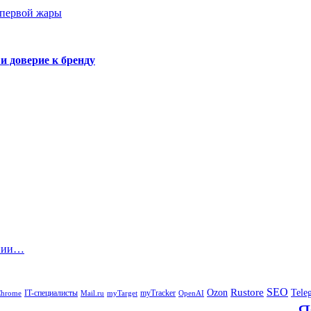
 первой жары
и доверие к бренду
ании…
SEO
Rustore
Tele
Ozon
IT-специалисты
myTracker
Chrome
myTarget
OpenAI
Mail.ru