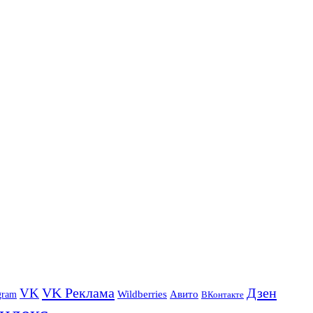
VK Реклама
Дзен
VK
Авито
gram
Wildberries
ВКонтакте