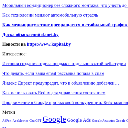
Мобильный кондиционер без сложного монтажа: что учесть до
Как технологии меняют автомобильную отрасль
Как медиаприсутствие превращается в стабильный трафик 
Доска объявлений slanet.by
Новости на
https://www.kapital.by
Интересное:
История создания отдела продаж в отдельно взятой веб-студии
Что делать, если ваша email-рассылка попала в спам
Яндекс Директ предупредит, что к объявлению добавлен…
Как использовать Redux для управления состоянием
Продвижение в Google при высокой конкуренции. Кейс комп
Метки
Google
Google Ads
AdFox
AppMetrica
ChatGPT
Google 
Google Analytics