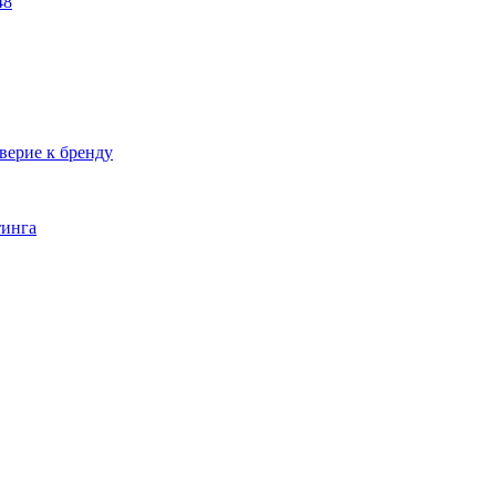
48
верие к бренду
тинга