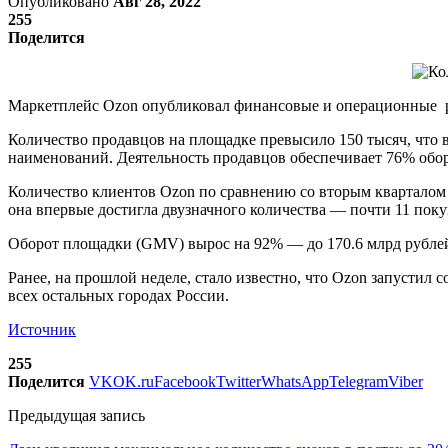
Опубликовано
Авг 28, 2022
255
Поделится
Маркетплейс Ozon опубликовал финансовые и операционные ре
Количество продавцов на площадке превысило 150 тысяч, что в 
наименований. Деятельность продавцов обеспечивает 76% обор
Количество клиентов Ozon по сравнению со вторым кварталом 2
она впервые достигла двузначного количества — почти 11 покуп
Оборот площадки (GMV) вырос на 92% — до 170.6 млрд рублей
Ранее, на прошлой неделе, стало известно, что Ozon запустил 
всех остальных городах России.
Источник
255
Поделится
VK
OK.ru
Facebook
Twitter
WhatsApp
Telegram
Viber
Предыдущая запись