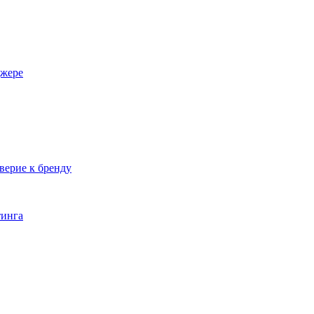
джере
верие к бренду
тинга