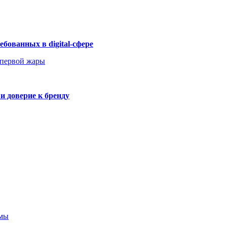
бованных в digital-сфере
 первой жары
и доверие к бренду
амы