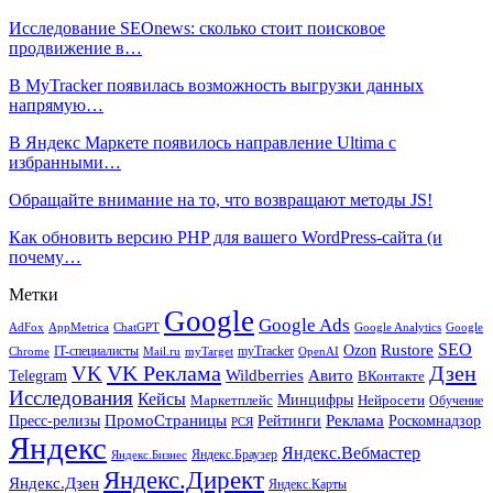
Исследование SEOnews: сколько стоит поисковое
продвижение в…
В MyTracker появилась возможность выгрузки данных
напрямую…
В Яндекс Маркете появилось направление Ultima с
избранными…
Обращайте внимание на то, что возвращают методы JS!
Как обновить версию PHP для вашего WordPress-сайта (и
почему…
Метки
Google
Google Ads
AdFox
AppMetrica
ChatGPT
Google
Google Analytics
SEO
Rustore
Ozon
IT-специалисты
myTracker
Chrome
myTarget
OpenAI
Mail.ru
VK Реклама
Дзен
VK
Авито
Telegram
Wildberries
ВКонтакте
Исследования
Кейсы
Минцифры
Нейросети
Маркетплейс
Обучение
Реклама
ПромоСтраницы
Роскомнадзор
Пресс-релизы
Рейтинги
РСЯ
Яндекс
Яндекс.Вебмастер
Яндекс.Браузер
Яндекс.Бизнес
Яндекс.Директ
Яндекс.Дзен
Яндекс.Карты