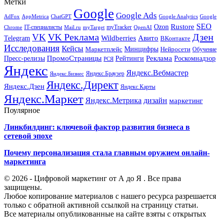
Метки
Google
Google Ads
AdFox
AppMetrica
ChatGPT
Google
Google Analytics
SEO
Rustore
Ozon
IT-специалисты
myTracker
Chrome
myTarget
OpenAI
Mail.ru
VK Реклама
Дзен
VK
Авито
Telegram
Wildberries
ВКонтакте
Исследования
Кейсы
Минцифры
Нейросети
Маркетплейс
Обучение
Реклама
ПромоСтраницы
Роскомнадзор
Пресс-релизы
Рейтинги
РСЯ
Яндекс
Яндекс.Вебмастер
Яндекс.Браузер
Яндекс.Бизнес
Яндекс.Директ
Яндекс.Дзен
Яндекс.Карты
Яндекс.Маркет
Яндекс.Метрика
дизайн
маркетинг
Поулярное
Линкбилдинг: ключевой фактор развития бизнеса в
сетевой эпохе
Почему персонализация стала главным оружием онлайн-
маркетинга
© 2026 - Цифровой маркетинг от А до Я . Все права
защищены.
Любое копирование материалов с нашего ресурса разрешается
только с обратной активной ссылкой на страницу статьи.
Все материалы опубликованные на сайте взяты с открытых