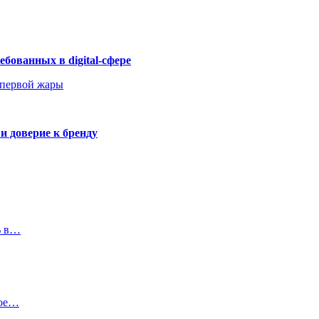
бованных в digital-сфере
 первой жары
и доверие к бренду
% в…
ное…