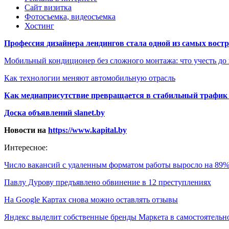
Сайт визитка
Фотосъемка, видеосъемка
Хостинг
Профессия дизайнера лендингов стала одной из самых востре
Мобильный кондиционер без сложного монтажа: что учесть до
Как технологии меняют автомобильную отрасль
Как медиаприсутствие превращается в стабильный трафик 
Доска объявлений slanet.by
Новости на
https://www.kapital.by
Интересное:
Число вакансий с удаленным форматом работы выросло на 89
Павлу Дурову предъявлено обвинение в 12 преступлениях
На Google Картах снова можно оставлять отзывы
Яндекс выделит собственные бренды Маркета в самостоятель