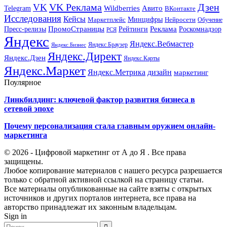
VK Реклама
Дзен
VK
Авито
Telegram
Wildberries
ВКонтакте
Исследования
Кейсы
Минцифры
Нейросети
Маркетплейс
Обучение
Реклама
ПромоСтраницы
Роскомнадзор
Пресс-релизы
Рейтинги
РСЯ
Яндекс
Яндекс.Вебмастер
Яндекс.Браузер
Яндекс.Бизнес
Яндекс.Директ
Яндекс.Дзен
Яндекс.Карты
Яндекс.Маркет
Яндекс.Метрика
дизайн
маркетинг
Поулярное
Линкбилдинг: ключевой фактор развития бизнеса в
сетевой эпохе
Почему персонализация стала главным оружием онлайн-
маркетинга
© 2026 - Цифровой маркетинг от А до Я . Все права
защищены.
Любое копирование материалов с нашего ресурса разрешается
только с обратной активной ссылкой на страницу статьи.
Все материалы опубликованные на сайте взяты с открытых
источников и других порталов интернета, все права на
авторство принадлежат их законным владельцам.
Sign in