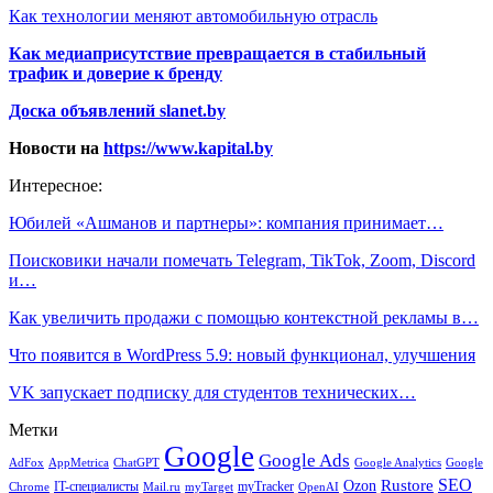
Как технологии меняют автомобильную отрасль
Как медиаприсутствие превращается в стабильный
трафик и доверие к бренду
Доска объявлений slanet.by
Новости на
https://www.kapital.by
Интересное:
Юбилей «Ашманов и партнеры»: компания принимает…
Поисковики начали помечать Telegram, TikTok, Zoom, Discord
и…
Как увеличить продажи с помощью контекстной рекламы в…
Что появится в WordPress 5.9: новый функционал, улучшения
VK запускает подписку для студентов технических…
Метки
Google
Google Ads
AdFox
AppMetrica
ChatGPT
Google
Google Analytics
SEO
Rustore
Ozon
IT-специалисты
myTracker
Chrome
myTarget
OpenAI
Mail.ru