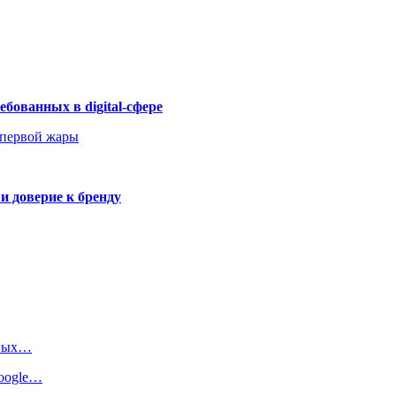
бованных в digital-сфере
 первой жары
и доверие к бренду
вных…
oogle…