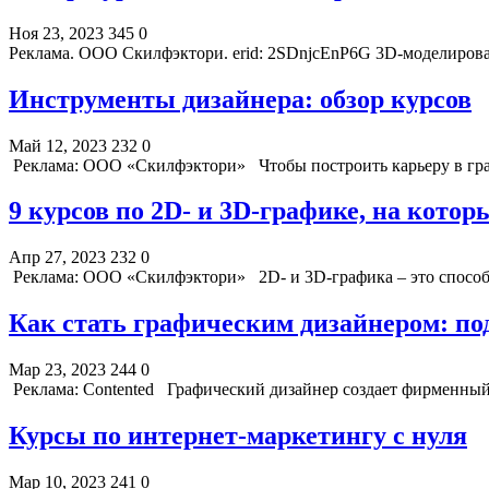
Ноя 23, 2023
345
0
Реклама. ООО Скилфэктори. erid: 2SDnjcEnP6G 3D-моделирова
Инструменты дизайнера: обзор курсов
Май 12, 2023
232
0
Реклама: ООО «Скилфэктори» Чтобы построить карьеру в граф
9 курсов по 2D- и 3D-графике, на кото
Апр 27, 2023
232
0
Реклама: ООО «Скилфэктори» 2D- и 3D-графика – это способ
Как стать графическим дизайнером: по
Мар 23, 2023
244
0
Реклама: Contented Графический дизайнер создает фирменны
Курсы по интернет-маркетингу с нуля
Мар 10, 2023
241
0