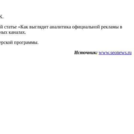
ПК.
ой статье «Как выглядит аналитика официальной рекламы в
чных каналах.
нерской программы.
Источник:
www.seonews.ru