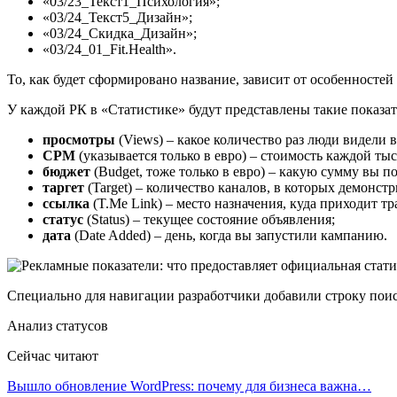
«03/23_Текст1_Психология»;
«03/24_Текст5_Дизайн»;
«03/24_Скидка_Дизайн»;
«03/24_01_Fit.Health».
То, как будет сформировано название, зависит от особенносте
У каждой РК в «Статистике» будут представлены такие показа
просмотры
(Views) – какое количество раз люди видели 
CPM
(указывается только в евро) – стоимость каждой тыс
бюджет
(Budget, тоже только в евро) – какую сумму вы п
таргет
(Target) – количество каналов, в которых демонст
ссылка
(T.Me Link) – место назначения, куда приходит т
статус
(Status) – текущее состояние объявления;
дата
(Date Added) – день, когда вы запустили кампанию.
Специально для навигации разработчики добавили строку поиск
Анализ статусов
Сейчас читают
Вышло обновление WordPress: почему для бизнеса важна…