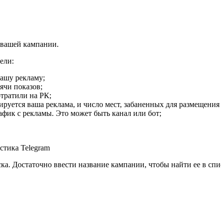
й вашей кампании.
тели:
вашу рекламу;
ячи показов;
отратили на РК;
рируется ваша реклама, и число мест, забаненных для размещени
рафик с рекламы. Это может быть канал или бот;
а. Достаточно ввести название кампании, чтобы найти ее в спи