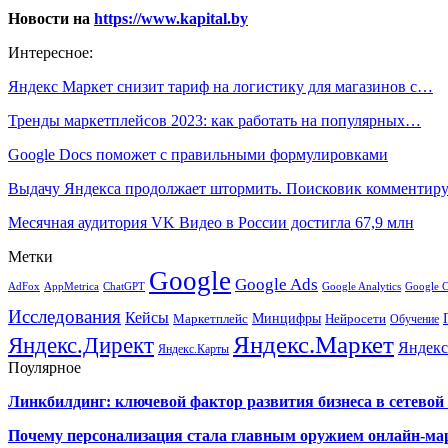
Новости на
https://www.kapital.by
Интересное:
Яндекс Маркет снизит тариф на логистику для магазинов с…
Тренды маркетплейсов 2023: как работать на популярных…
Google Docs поможет с правильными формулировками
Выдачу Яндекса продолжает штормить. Поисковик комментир
Месячная аудитория VK Видео в России достигла 67,9 млн
Метки
Google
Google Ads
AdFox
AppMetrica
ChatGPT
Google 
Google Analytics
Исследования
Кейсы
Минцифры
Нейросети
Маркетплейс
Обучение
Яндекс.Маркет
Яндекс.Директ
Яндекс
Яндекс.Карты
Поулярное
Линкбилдинг: ключевой фактор развития бизнеса в сетевой 
Почему персонализация стала главным оружием онлайн-ма