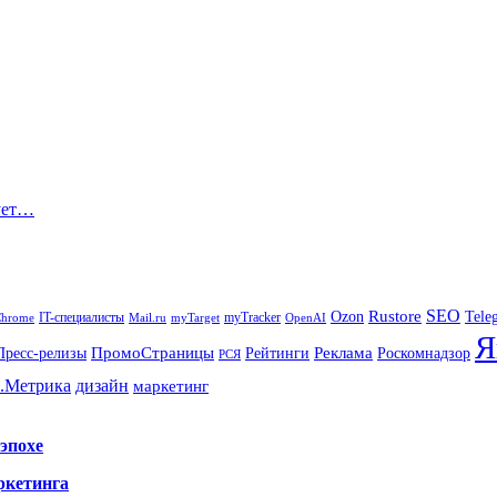
ует…
SEO
Rustore
Tele
Ozon
IT-специалисты
myTracker
Chrome
myTarget
OpenAI
Mail.ru
Я
Реклама
ПромоСтраницы
Роскомнадзор
Пресс-релизы
Рейтинги
РСЯ
.Метрика
дизайн
маркетинг
эпохе
ркетинга