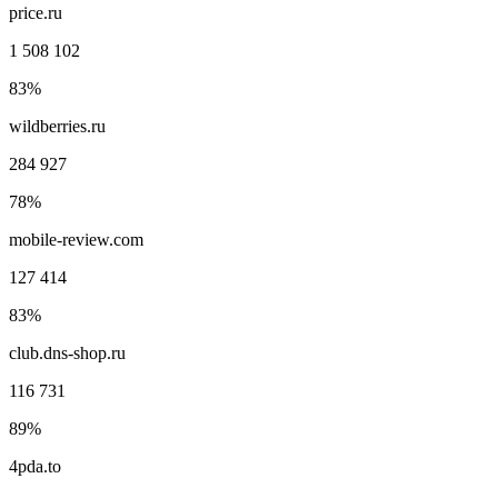
price.ru
1 508 102
83%
wildberries.ru
284 927
78%
mobile-review.com
127 414
83%
club.dns-shop.ru
116 731
89%
4pda.to