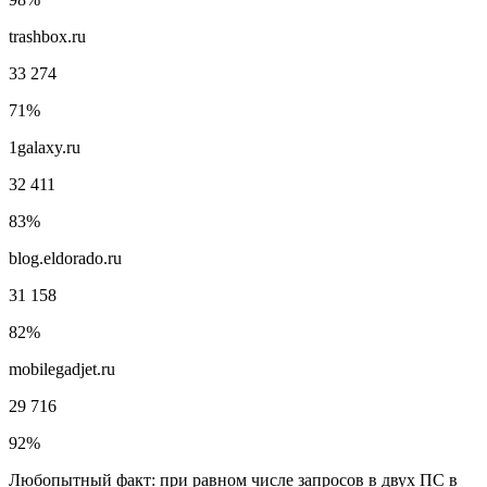
trashbox.ru
33 274
71%
1galaxy.ru
32 411
83%
blog.eldorado.ru
31 158
82%
mobilegadjet.ru
29 716
92%
Любопытный факт: при равном числе запросов в двух ПС в