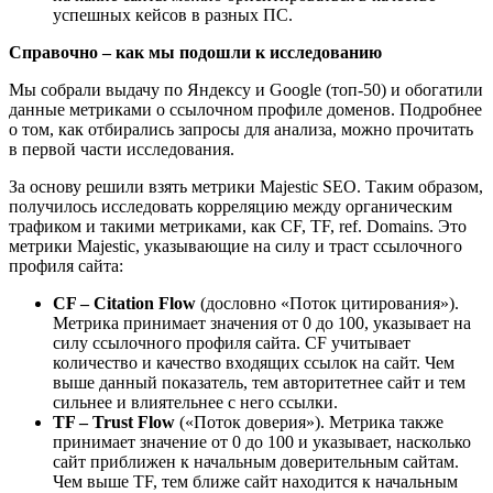
успешных кейсов в разных ПС.
Справочно – как мы подошли к исследованию
Мы собрали выдачу по Яндексу и Google (топ-50) и обогатили
данные метриками о ссылочном профиле доменов. Подробнее
о том, как отбирались запросы для анализа, можно прочитать
в первой части исследования.
За основу решили взять метрики Majestic SEO. Таким образом,
получилось исследовать корреляцию между органическим
трафиком и такими метриками, как CF, TF, ref. Domains. Это
метрики Majestic, указывающие на силу и траст ссылочного
профиля сайта:
CF – Citation Flow
(дословно «Поток цитирования»).
Метрика принимает значения от 0 до 100, указывает на
силу ссылочного профиля сайта. CF учитывает
количество и качество входящих ссылок на сайт. Чем
выше данный показатель, тем авторитетнее сайт и тем
сильнее и влиятельнее с него ссылки.
TF – Trust Flow
(«Поток доверия»). Метрика также
принимает значение от 0 до 100 и указывает, насколько
сайт приближен к начальным доверительным сайтам.
Чем выше TF, тем ближе сайт находится к начальным