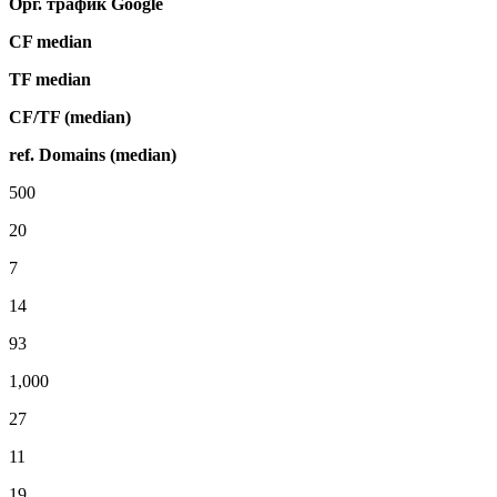
Орг. трафик Google
CF median
TF median
CF/TF (median)
ref. Domains (median)
500
20
7
14
93
1,000
27
11
19