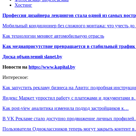
Хостинг
Профессия дизайнера лендингов стала одной из самых востре
Мобильный кондиционер без сложного монтажа: что учесть до
Как технологии меняют автомобильную отрасль
Как медиаприсутствие превращается в стабильный трафик 
Доска объявлений slanet.by
Новости на
https://www.kapital.by
Интересное:
Как запустить рекламу бизнеса на Авито: подробная инструк
Яндекс Маркет упростил работу с платежами и документами 
Как post-view аналитика изменила подход застройщиков к…
В VK Рекламе стало доступно продвижение личных профиле
Пользователи Одноклассников теперь могут закрыть контент 