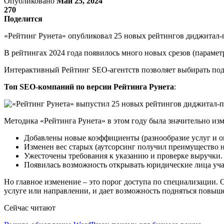
Опубликовано
Май 25, 2024
270
Поделится
«Рейтинг Рунета» опубликовал 25 новых рейтингов диджитал-
В рейтингах 2024 года появилось много новых срезов (парамет
Интерактивный Рейтинг SEO-агентств позволяет выбирать подря
Топ SEO-компаний по версии Рейтинга Рунета
:
Методика «Рейтинга Рунета» в этом году была значительно изм
Добавлены новые коэффициенты (разнообразие услуг и оп
Изменен вес старых (аутсорсинг получил преимущество н
Ужесточены требования к указанию и проверке выручки.
Появилась возможность открывать юридические лица участ
Но главное изменение – это порог доступа по специализации. О
услуге или направлении, и дает возможность подняться повыше
Сейчас читают