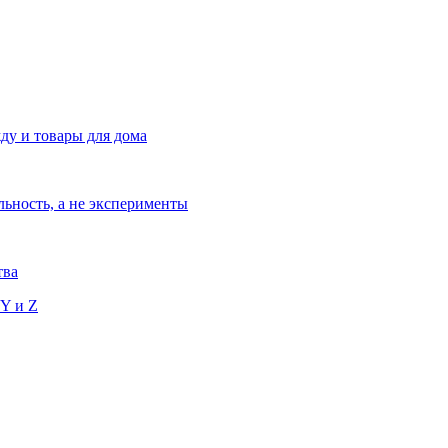
ду и товары для дома
льность, а не эксперименты
тва
 Y и Z