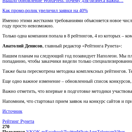
Вышло обновление WordPress: почему для бизнеса важна…
Как промо-ролик увеличил заявки на 40%
Именно этими жесткими требованиями объясняется новое число
году просто невозможно.
Только одна компания попала в 8 рейтингов, 4 из которых – ко
Анатолий Денисов
, главный редактор «Рейтинга Рунета»:
Нашим планам на следующий год позавидует Наполеон. Мы пла
попаданию, чтобы заказчики видели только специализированн
Также была пересмотрена методика комплексных рейтингов. Те
Еще одно важное изменение – обновленный список конкурсов, 
Важно отметить, что впервые в подготовке методики участвова
Напомним, что стартовал прием заявок на конкурс сайтов и п
Источник
Рейтинг Рунета
270
Поделится
VK
OK.ru
Facebook
Twitter
WhatsApp
Telegram
Viber