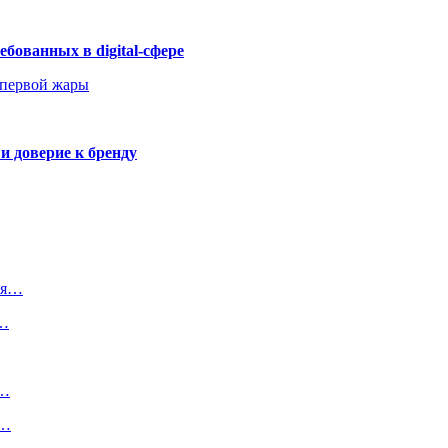
бованных в digital-сфере
 первой жары
и доверие к бренду
ция…
в…
й…
в…