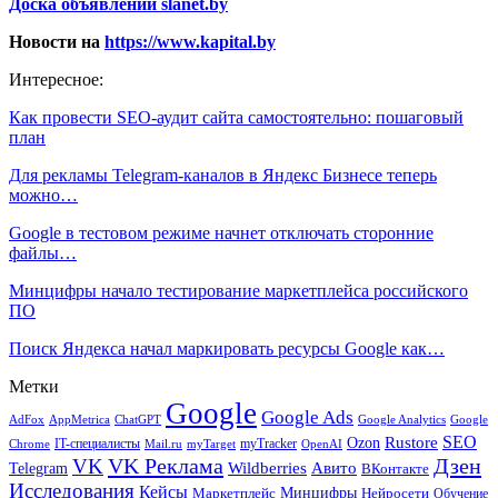
Доска объявлений slanet.by
Новости на
https://www.kapital.by
Интересное:
Как провести SEO-аудит сайта самостоятельно: пошаговый
план
Для рекламы Telegram-каналов в Яндекс Бизнесе теперь
можно…
Google в тестовом режиме начнет отключать сторонние
файлы…
Минцифры начало тестирование маркетплейса российского
ПО
Поиск Яндекса начал маркировать ресурсы Google как…
Метки
Google
Google Ads
AdFox
AppMetrica
ChatGPT
Google
Google Analytics
SEO
Rustore
Ozon
IT-специалисты
myTracker
Chrome
myTarget
OpenAI
Mail.ru
VK Реклама
Дзен
VK
Авито
Telegram
Wildberries
ВКонтакте
Исследования
Кейсы
Минцифры
Нейросети
Маркетплейс
Обучение