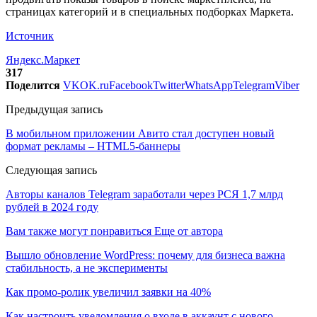
страницах категорий и в специальных подборках Маркета.
Источник
Яндекс.Маркет
317
Поделится
VK
OK.ru
Facebook
Twitter
WhatsApp
Telegram
Viber
Предыдущая запись
В мобильном приложении Авито стал доступен новый
формат рекламы – HTML5-баннеры
Следующая запись
Авторы каналов Telegram заработали через РСЯ 1,7 млрд
рублей в 2024 году
Вам также могут понравиться
Еще от автора
Вышло обновление WordPress: почему для бизнеса важна
стабильность, а не эксперименты
Как промо-ролик увеличил заявки на 40%
Как настроить уведомления о входе в аккаунт с нового