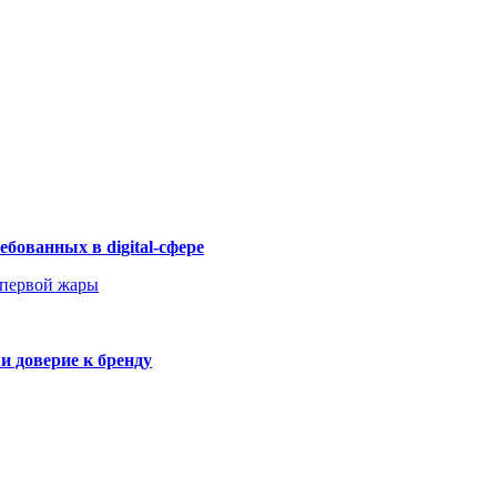
бованных в digital-сфере
 первой жары
и доверие к бренду