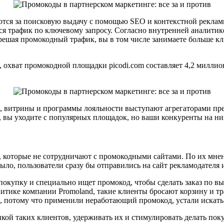
тся за поисковую выдачу с помощью SEO и контекстной рекламы
я трафик по ключевому запросу. Согласно внутренней аналитик
решая промокодный трафик, вы в том числе занимаете больше кл
охват промокодной площадки picodi.com составляет 4,2 миллион
, витрины и программы лояльности выступают агрегаторами пр
, вы уходите с популярных площадок, но ваши конкуренты на ни
й, которые не сотрудничают с промокодными сайтами. По их мне
ыло, пользователи сразу бы отправились на сайт рекламодателя 
 покупку и специально ищет промокод, чтобы сделать заказ по в
тике компании Promoland, такие клиенты бросают корзину и тра
з, потому что применили неработающий промокод, устали искать
ой таких клиентов, удерживать их и стимулировать делать пок