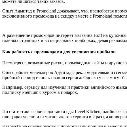
можете лишиться таких заказов.
Опыт Адмитад и Promoland доказывает, что, пренебрегая пром
эксклюзивного промокода на скидку вместе с Promoland помогл
А размещение промокодов интернет-магазина Hoff на купонных
главных страницах и в специальных подборках, делая рекламо
Как работать с промокодами для увеличения прибыли
Несмотря на возможные риски, промокодные сайты и другие в
Опыт работы менеджеров Адмитад с рекламодателями из сегме
пробный период использования сервиса. Однако у вас могут б
Например, сервису для изучения и практики английского язы
подписку Premium с курсом в подарок.
По статистике сервиса доставки еды Level Kitchen, наиболее 
площадки увеличили число заказов сервиса в 2 раза, а конверс
Kaspersky на основе работы с промокодами пришел к выводу, ч