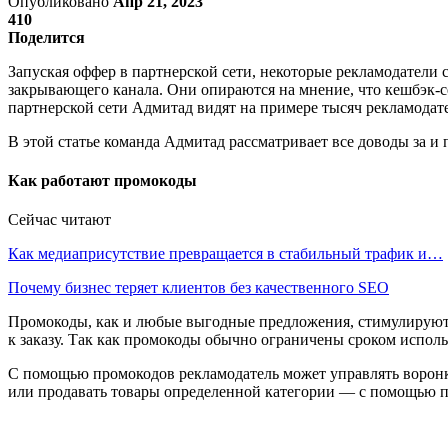
Опубликовано
Апр 21, 2023
410
Поделится
Запуская оффер в партнерской сети, некоторые рекламодатели
закрывающего канала. Они опираются на мнение, что кешбэк-
партнерской сети Адмитад видят на примере тысяч рекламодат
В этой статье команда Адмитад рассматривает все доводы за и
Как работают промокоды
Сейчас читают
Как медиаприсутствие превращается в стабильный трафик и…
Почему бизнес теряет клиентов без качественного SEO
Промокоды, как и любые выгодные предложения, стимулируют 
к заказу. Так как промокоды обычно ограничены сроком испол
C помощью промокодов рекламодатель может управлять воронк
или продавать товары определенной категории — с помощью пр