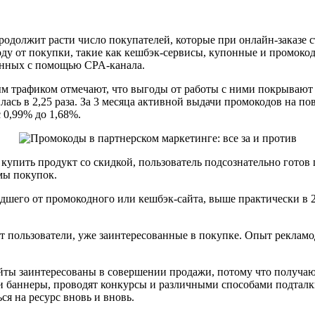
продолжит расти число покупателей, которые при онлайн-заказе 
оду от покупки, такие как кешбэк-сервисы, купонные и промоко
ченных с помощью CPA-канала.
м трафиком отмечают, что выгоды от работы с ними покрывают 
сь в 2,25 раза. За 3 месяца активной выдачи промокодов на пов
с 0,99% до 1,68%.
 купить продукт со скидкой, пользователь подсознательно готов
ммы покупок.
шедшего от промокодного или кешбэк-сайта, выше практически в 
т пользователи, уже заинтересованные в покупке. Опыт рекламода
ты заинтересованы в совершении продажи, потому что получают
 и баннеры, проводят конкурсы и различными способами подтал
ся на ресурс вновь и вновь.