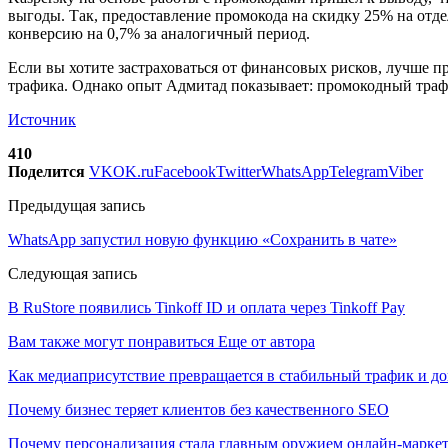
выгоды. Так, предоставление промокода на скидку 25% на отде
конверсию на 0,7% за аналогичный период.
Если вы хотите застраховаться от финансовых рисков, лучше 
трафика. Однако опыт Адмитад показывает: промокодный траф
Источник
410
Поделится
VK
OK.ru
Facebook
Twitter
WhatsApp
Telegram
Viber
Предыдущая запись
WhatsApp запустил новую функцию «Сохранить в чате»
Следующая запись
В RuStore появились Tinkoff ID и оплата через Tinkoff Pay
Вам также могут понравиться
Еще от автора
Как медиаприсутствие превращается в стабильный трафик и до
Почему бизнес теряет клиентов без качественного SEO
Почему персонализация стала главным оружием онлайн-марке