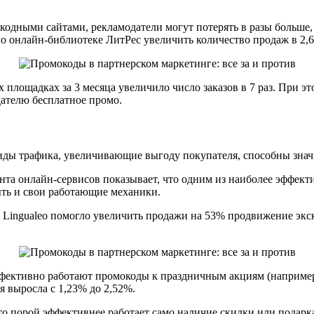
окодными сайтами, рекламодатели могут потерять в разы больше,
о онлайн-библиотеке ЛитРес увеличить количество продаж в 2,6 
 площадках за 3 месяца увеличило число заказов в 7 раз. При 
дателю бесплатное промо.
иды трафика, увеличивающие выгоду покупателя, способны знач
нта онлайн-сервисов показывает, что одним из наиболее эффек
ыть и свои работающие механики.
ка Lingualeo помогло увеличить продажи на 53% продвижение э
эффективно работают промокоды к праздничным акциям (например
ия выросла с 1,23% до 2,52%.
то порой эффективнее работает само наличие скидки или подарк