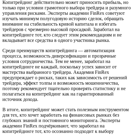
Копитрейдинг действительно может приносить прибыль, но
только при условии грамотного выбора трейдера и разумного
управления рисками. Эксперты академии FinRex советуют
изучать минимум полугодовую историю сделок, обращать
внимание на стабильность кривой капитала и избегать
трейдеров с чрезмерно высокой просадкой. Заработал на
копитрейдинге тот, кто следует этим рекомендациям и не
вкладывает все средства в одного участника рынка.
Среди преимуществ копитрейдинга — автоматизация
процесса, возможность диверсификации и прозрачные
условия сотрудничества. Тем не менее, заработал на
копитрейдинге не каждый, поскольку успех зависит от
мастерства выбранного трейдера. Академия FinRex
предупреждает о рисках, таких как зависимость от решений
трейдера, эффект толпы и возможность мошенничества,
поэтому рекомендует тщательно проверять статистику и не
полагаться на копитрейдинг как на гарантированный
источник дохода.
В итоге, копитрейдинг может стать полезным инструментом
для тех, кто хочет заработать на финансовых рынках без
глубоких знаний и постоянного мониторинга. Эксперты
академии FinRex подчёркивают, что заработал на
копитрейдинге тот, кто осознанно подходит к выбору