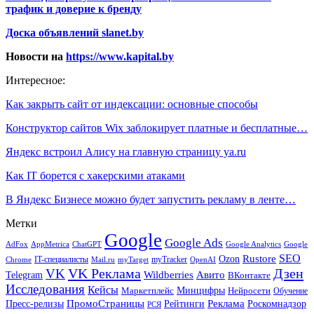
трафик и доверие к бренду
Доска объявлений slanet.by
Новости на
https://www.kapital.by
Интересное:
Как закрыть сайт от индексации: основные способы
Конструктор сайтов Wix заблокирует платные и бесплатные…
Яндекс встроил Алису на главную страницу ya.ru
Как IT борется с хакерскими атаками
В Яндекс Бизнесе можно будет запустить рекламу в ленте…
Метки
Google
Google Ads
AdFox
AppMetrica
ChatGPT
Google
Google Analytics
SEO
Rustore
Ozon
IT-специалисты
myTracker
Chrome
myTarget
OpenAI
Mail.ru
VK Реклама
Дзен
VK
Авито
Telegram
Wildberries
ВКонтакте
Исследования
Кейсы
Минцифры
Нейросети
Маркетплейс
Обучение
Реклама
ПромоСтраницы
Роскомнадзор
Пресс-релизы
Рейтинги
РСЯ