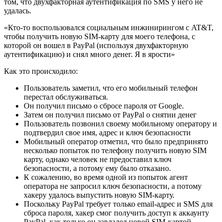
том, что двухфакторная аутентификация по SMS у него не
удалась.
«Кто-то воспользовался социальным инжинирингом с AT&T,
чтобы получить новую SIM-карту для моего телефона, с
которой он вошел в PayPal (используя двухфакторную
аутентификацию) и снял много денег. Я в ярости»
Как это происходило:
Пользователь заметил, что его мобильный телефон
перестал обслуживаться.
Он получил письмо о сбросе пароля от Google.
Затем он получил письмо от PayPal о снятии денег
Пользователь позвонил своему мобильному оператору и
подтвердил свое имя, адрес и ключ безопасности
Мобильный оператор отметил, что было предпринято
несколько попыток по телефону получить новую SIM
карту, однако человек не предоставил ключ
безопасности, а потому ему было отказано.
К сожалению, во время одной из попыток агент
оператора не запросил ключ безопасности, а потому
хакеру удалось выпустить новую SIM-карту.
Поскольку PayPal требует только email-адрес и SMS для
сброса пароля, хакер смог получить доступ к аккаунту
PayPal, как только он завладел новой SIM-картой.