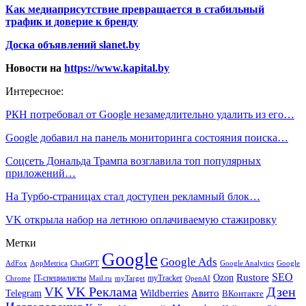
Как медиаприсутствие превращается в стабильный
трафик и доверие к бренду
Доска объявлений slanet.by
Новости на
https://www.kapital.by
Интересное:
РКН потребовал от Google незамедлительно удалить из его…
Google добавил на панель мониторинга состояния поиска…
Соцсеть Дональда Трампа возглавила топ популярных
приложений…
На Турбо-страницах стал доступен рекламный блок…
VK открыла набор на летнюю оплачиваемую стажировку
Метки
Google
Google Ads
AdFox
AppMetrica
ChatGPT
Google
Google Analytics
SEO
Rustore
Ozon
IT-специалисты
myTracker
Chrome
myTarget
OpenAI
Mail.ru
VK Реклама
Дзен
VK
Авито
Telegram
Wildberries
ВКонтакте