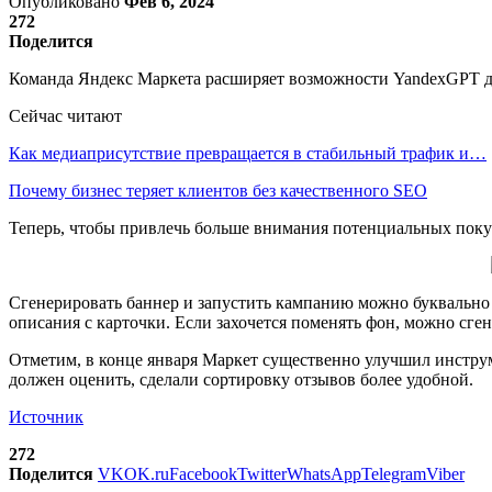
Опубликовано
Фев 6, 2024
272
Поделится
Команда Яндекс Маркета расширяет возможности YandexGPT д
Сейчас читают
Как медиаприсутствие превращается в стабильный трафик и…
Почему бизнес теряет клиентов без качественного SEO
Теперь, чтобы привлечь больше внимания потенциальных покуп
Сгенерировать баннер и запустить кампанию можно буквально 
описания с карточки. Если захочется поменять фон, можно сге
Отметим, в конце января Маркет существенно улучшил инстру
должен оценить, сделали сортировку отзывов более удобной.
Источник
272
Поделится
VK
OK.ru
Facebook
Twitter
WhatsApp
Telegram
Viber