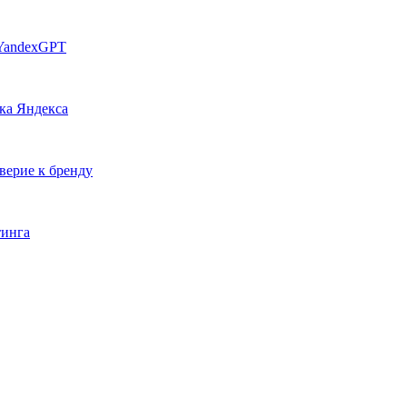
 YandexGPT
ка Яндекса
верие к бренду
тинга