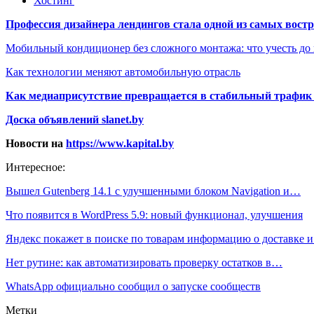
Хостинг
Профессия дизайнера лендингов стала одной из самых востре
Мобильный кондиционер без сложного монтажа: что учесть до
Как технологии меняют автомобильную отрасль
Как медиаприсутствие превращается в стабильный трафик 
Доска объявлений slanet.by
Новости на
https://www.kapital.by
Интересное:
Вышел Gutenberg 14.1 с улучшенными блоком Navigation и…
Что появится в WordPress 5.9: новый функционал, улучшения
Яндекс покажет в поиске по товарам информацию о доставке 
Нет рутине: как автоматизировать проверку остатков в…
WhatsApp официально сообщил о запуске сообществ
Метки