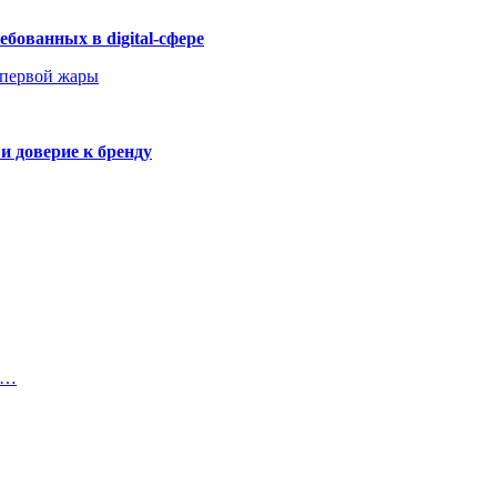
бованных в digital-сфере
 первой жары
и доверие к бренду
и…