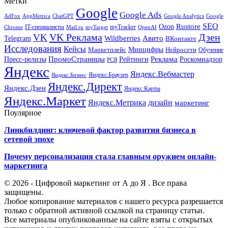
Метки
Google
Google Ads
AdFox
AppMetrica
ChatGPT
Google
Google Analytics
SEO
Rustore
Ozon
IT-специалисты
myTracker
Chrome
myTarget
OpenAI
Mail.ru
VK Реклама
Дзен
VK
Авито
Telegram
Wildberries
ВКонтакте
Исследования
Кейсы
Минцифры
Нейросети
Маркетплейс
Обучение
Реклама
ПромоСтраницы
Роскомнадзор
Пресс-релизы
Рейтинги
РСЯ
Яндекс
Яндекс.Вебмастер
Яндекс.Браузер
Яндекс.Бизнес
Яндекс.Директ
Яндекс.Дзен
Яндекс.Карты
Яндекс.Маркет
Яндекс.Метрика
дизайн
маркетинг
Поулярное
Линкбилдинг: ключевой фактор развития бизнеса в
сетевой эпохе
Почему персонализация стала главным оружием онлайн-
маркетинга
© 2026 - Цифровой маркетинг от А до Я . Все права
защищены.
Любое копирование материалов с нашего ресурса разрешается
только с обратной активной ссылкой на страницу статьи.
Все материалы опубликованные на сайте взяты с открытых