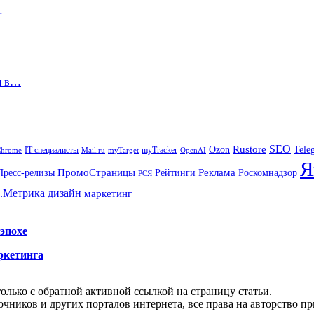
…
я в…
SEO
Rustore
Tele
Ozon
IT-специалисты
myTracker
Chrome
myTarget
OpenAI
Mail.ru
Я
Реклама
ПромоСтраницы
Роскомнадзор
Пресс-релизы
Рейтинги
РСЯ
.Метрика
дизайн
маркетинг
эпохе
ркетинга
олько с обратной активной ссылкой на страницу статьи.
чников и других порталов интернета, все права на авторство п