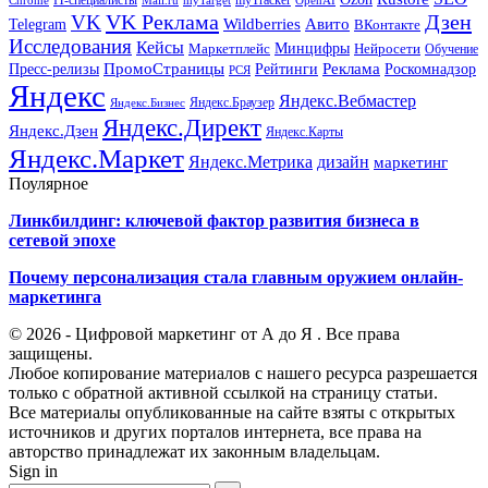
Mail.ru
VK Реклама
Дзен
VK
Авито
Telegram
Wildberries
ВКонтакте
Исследования
Кейсы
Минцифры
Нейросети
Маркетплейс
Обучение
Реклама
ПромоСтраницы
Роскомнадзор
Пресс-релизы
Рейтинги
РСЯ
Яндекс
Яндекс.Вебмастер
Яндекс.Браузер
Яндекс.Бизнес
Яндекс.Директ
Яндекс.Дзен
Яндекс.Карты
Яндекс.Маркет
Яндекс.Метрика
дизайн
маркетинг
Поулярное
Линкбилдинг: ключевой фактор развития бизнеса в
сетевой эпохе
Почему персонализация стала главным оружием онлайн-
маркетинга
© 2026 - Цифровой маркетинг от А до Я . Все права
защищены.
Любое копирование материалов с нашего ресурса разрешается
только с обратной активной ссылкой на страницу статьи.
Все материалы опубликованные на сайте взяты с открытых
источников и других порталов интернета, все права на
авторство принадлежат их законным владельцам.
Sign in