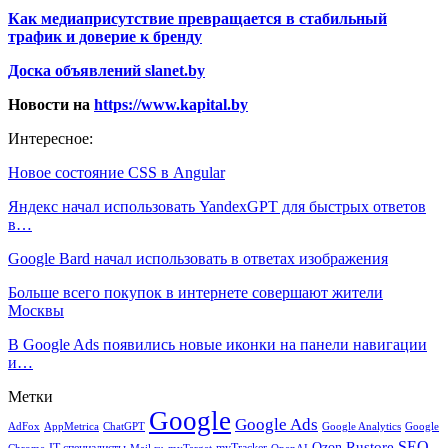
Как медиаприсутствие превращается в стабильный
трафик и доверие к бренду
Доска объявлений slanet.by
Новости на
https://www.kapital.by
Интересное:
Новое состояние CSS в Angular
Яндекс начал использовать YandexGPT для быстрых ответов
в…
Google Bard начал использовать в ответах изображения
Больше всего покупок в интернете совершают жители
Москвы
В Google Ads появились новые иконки на панели навигации
и…
Метки
Google
Google Ads
AdFox
AppMetrica
ChatGPT
Google
Google Analytics
SEO
Rustore
Ozon
IT-специалисты
myTracker
Chrome
myTarget
OpenAI