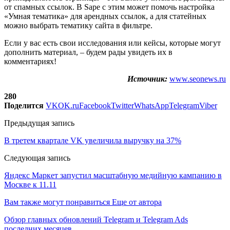
от спамных ссылок. В Sape с этим может помочь настройка
«Умная тематика» для арендных ссылок, а для статейных
можно выбрать тематику сайта в фильтре.
Если у вас есть свои исследования или кейсы, которые могут
дополнить материал, – будем рады увидеть их в
комментариях!
Источник:
www.seonews.ru
280
Поделится
VK
OK.ru
Facebook
Twitter
WhatsApp
Telegram
Viber
Предыдущая запись
В третем квартале VK увеличила выручку на 37%
Следующая запись
Яндекс Маркет запустил масштабную медийную кампанию в
Москве к 11.11
Вам также могут понравиться
Еще от автора
Обзор главных обновлений Telegram и Telegram Ads
последних месяцев