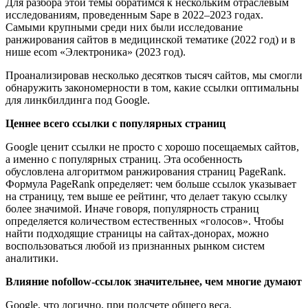
Для разбора этой темы обратимся к нескольким отраслевым
исследованиям, проведенным Sape в 2022–2023 годах.
Самыми крупными среди них были исследование
ранжирования сайтов в медицинской тематике (2022 год) и в
нише ecom «Электроника» (2023 год).
Проанализировав несколько десятков тысяч сайтов, мы смогли
обнаружить закономерности в том, какие ссылки оптимальны
для линкбилдинга под Google.
Ценнее всего ссылки с популярных страниц
Google ценит ссылки не просто с хорошо посещаемых сайтов,
а именно с популярных страниц. Эта особенность
обусловлена алгоритмом ранжирования страниц PageRank.
Формула PageRank определяет: чем больше ссылок указывает
на страницу, тем выше ее рейтинг, что делает такую ссылку
более значимой. Иначе говоря, популярность страниц
определяется количеством естественных «голосов». Чтобы
найти подходящие страницы на сайтах-донорах, можно
воспользоваться любой из признанных рынком систем
аналитики.
Влияние nofollow-ссылок значительнее, чем многие думают
Google, что логично, при подсчете общего веса,