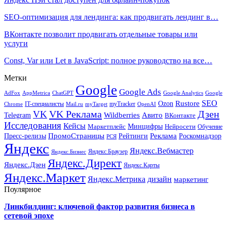
SEO-оптимизация для лендинга: как продвигать лендинг в…
ВКонтакте позволит продвигать отдельные товары или
услуги
Const, Var или Let в JavaScript: полное руководство на все…
Метки
Google
Google Ads
AdFox
AppMetrica
ChatGPT
Google
Google Analytics
SEO
Rustore
Ozon
IT-специалисты
myTracker
Chrome
myTarget
OpenAI
Mail.ru
VK Реклама
Дзен
VK
Авито
Telegram
Wildberries
ВКонтакте
Исследования
Кейсы
Минцифры
Нейросети
Маркетплейс
Обучение
Реклама
ПромоСтраницы
Роскомнадзор
Пресс-релизы
Рейтинги
РСЯ
Яндекс
Яндекс.Вебмастер
Яндекс.Браузер
Яндекс.Бизнес
Яндекс.Директ
Яндекс.Дзен
Яндекс.Карты
Яндекс.Маркет
Яндекс.Метрика
дизайн
маркетинг
Поулярное
Линкбилдинг: ключевой фактор развития бизнеса в
сетевой эпохе