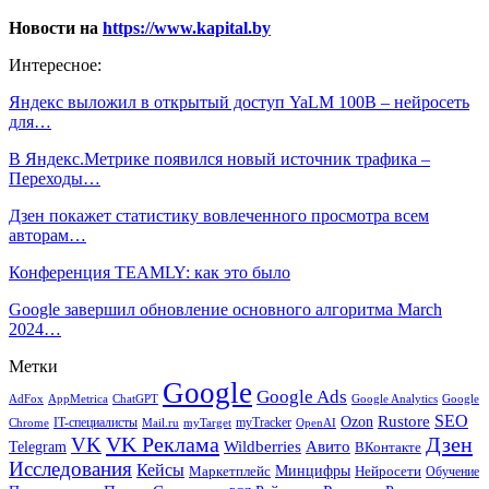
Новости на
https://www.kapital.by
Интересное:
Яндекс выложил в открытый доступ YaLM 100B – нейросеть
для…
В Яндекс.Метрике появился новый источник трафика –
Переходы…
Дзен покажет статистику вовлеченного просмотра всем
авторам…
Конференция TEAMLY: как это было
Google завершил обновление основного алгоритма March
2024…
Метки
Google
Google Ads
AdFox
AppMetrica
ChatGPT
Google
Google Analytics
SEO
Rustore
Ozon
IT-специалисты
myTracker
Chrome
myTarget
OpenAI
Mail.ru
VK Реклама
Дзен
VK
Авито
Telegram
Wildberries
ВКонтакте
Исследования
Кейсы
Минцифры
Нейросети
Маркетплейс
Обучение