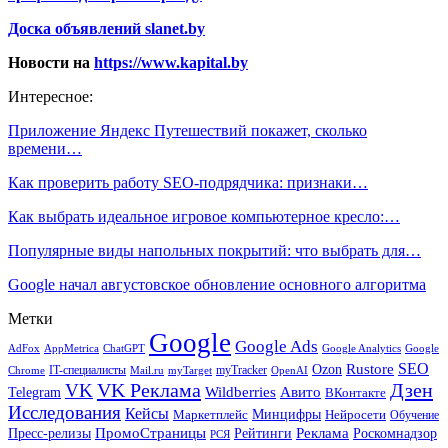
Доска объявлений slanet.by
Новости на
https://www.kapital.by
Интересное:
Приложение Яндекс Путешествий покажет, сколько
времени…
Как проверить работу SEO-подрядчика: признаки…
Как выбрать идеальное игровое компьютерное кресло:…
Популярные виды напольных покрытий: что выбрать для…
Google начал августовское обновление основного алгоритма
Метки
Google
Google Ads
AdFox
AppMetrica
ChatGPT
Google
Google Analytics
SEO
Rustore
Ozon
IT-специалисты
myTracker
Chrome
myTarget
OpenAI
Mail.ru
VK Реклама
Дзен
VK
Авито
Telegram
Wildberries
ВКонтакте
Исследования
Кейсы
Минцифры
Нейросети
Маркетплейс
Обучение
Реклама
ПромоСтраницы
Роскомнадзор
Пресс-релизы
Рейтинги
РСЯ