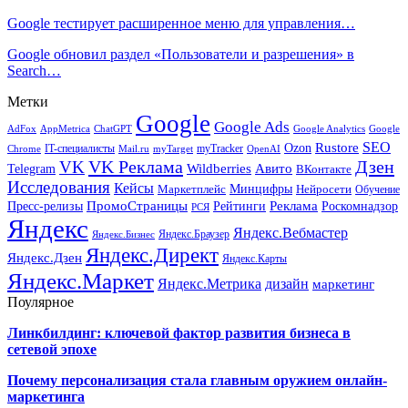
Google тестирует расширенное меню для управления…
Google обновил раздел «Пользователи и разрешения» в
Search…
Метки
Google
Google Ads
AdFox
AppMetrica
ChatGPT
Google
Google Analytics
SEO
Rustore
Ozon
IT-специалисты
myTracker
Chrome
myTarget
OpenAI
Mail.ru
VK Реклама
Дзен
VK
Авито
Telegram
Wildberries
ВКонтакте
Исследования
Кейсы
Минцифры
Нейросети
Маркетплейс
Обучение
Реклама
ПромоСтраницы
Роскомнадзор
Пресс-релизы
Рейтинги
РСЯ
Яндекс
Яндекс.Вебмастер
Яндекс.Браузер
Яндекс.Бизнес
Яндекс.Директ
Яндекс.Дзен
Яндекс.Карты
Яндекс.Маркет
Яндекс.Метрика
дизайн
маркетинг
Поулярное
Линкбилдинг: ключевой фактор развития бизнеса в
сетевой эпохе
Почему персонализация стала главным оружием онлайн-
маркетинга