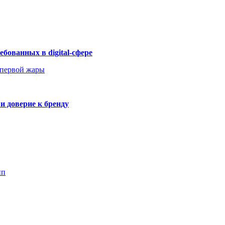
бованных в digital-сфере
 первой жары
и доверие к бренду
пп