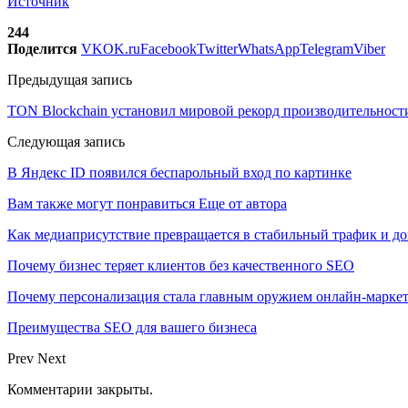
Источник
244
Поделится
VK
OK.ru
Facebook
Twitter
WhatsApp
Telegram
Viber
Предыдущая запись
TON Blockchain установил мировой рекорд производительност
Следующая запись
В Яндекс ID появился беспарольный вход по картинке
Вам также могут понравиться
Еще от автора
Как медиаприсутствие превращается в стабильный трафик и до
Почему бизнес теряет клиентов без качественного SEO
Почему персонализация стала главным оружием онлайн-марке
Преимущества SEO для вашего бизнеса
Prev
Next
Комментарии закрыты.