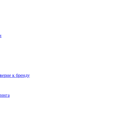
и
верие к бренду
тинга