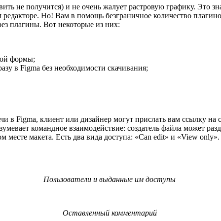
ть не получится) и не очень жалует растровую графику. Это знач
ом редакторе. Но! Вам в помощь безграничное количество плаги
ез плагины. Вот некоторые из них:
ной формы;
разу в Figma без необходимости скачивания;
и в Figma, клиент или дизайнер могут прислать вам ссылку на св
зумевает командное взаимодействие: создатель файла может разда
месте макета. Есть два вида доступа: «Can edit» и «View only».
Пользователи и выданные им доступы
Оставленный комментарий