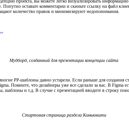
нцепцию проекта, вы можете легко визуализировать информацию 
е. Попутно оставьте комментарии и скиньте ссылку на файл клие
кращают количество правок и минимизируют недопонимания.
х…
Мудборд, созданный для презентации концепции сайта
 а многие PP-шаблоны давно устарели. Если раньше для создания
Figma. Помните, что дизайнеры уже все сделали за вас. В Figma 
 шаблоны и т.д. В случае с презентацией вводите в строку поис
Стартовая страница раздела Комьюнити