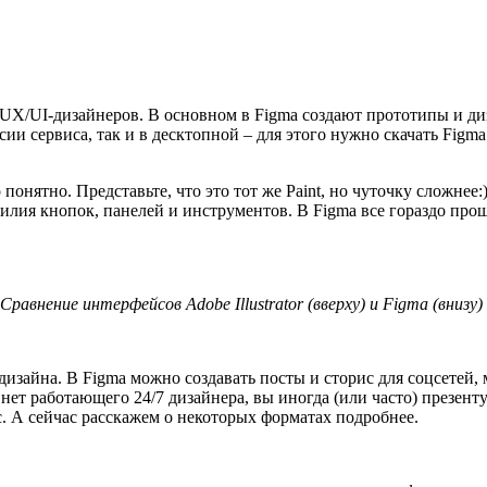
 и UX/UI-дизайнеров. В основном в Figma создают прототипы и 
ии сервиса, так и в десктопной – для этого нужно скачать Figma
онятно. Представьте, что это тот же Paint, но чуточку сложнее:
лия кнопок, панелей и инструментов. В Figmа все гораздо проще
Сравнение интерфейсов Adobe Illustrator (вверху) и Figma (внизу)
дизайна. В Figma можно создавать посты и сторис для соцсетей,
 нет работающего 24/7 дизайнера, вы иногда (или часто) презент
ас. А сейчас расскажем о некоторых форматах подробнее.