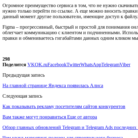
Огромное преимущество сервиса в том, что не нужно скачивать
нужно только перейти по ссылке. А еще можно вносить правки 
данный момент другие пользователи, имеющие доступ к файлу
Figma – прогрессивный, быстрый и простой для понимания онла
облегчает коммуникацию с клиентом и подчиненными. Использу
правки и обмениваетесь гигабайтами данных одним кликом м
298
Поделится
VK
OK.ru
Facebook
Twitter
WhatsApp
Telegram
Viber
Предыдущая запись
На главной странице Яндекса появилась Алиса
Следующая запись
Как показывать рекламу посетителям сайтов конкурентов
Вам также могут понравиться
Еще от автора
Обзор главных обновлений Telegram и Telegram Ads последних
Чем крауд-маркетинг полезен для строительного бизнеса