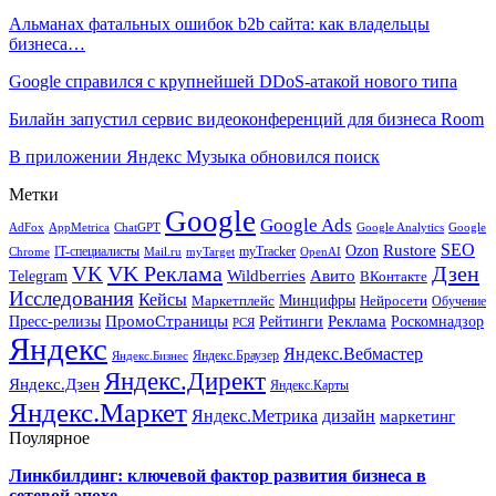
Альманах фатальных ошибок b2b сайта: как владельцы
бизнеса…
Google справился с крупнейшей DDoS-атакой нового типа
Билайн запустил сервис видеоконференций для бизнеса Room
В приложении Яндекс Музыка обновился поиск
Метки
Google
Google Ads
AdFox
AppMetrica
ChatGPT
Google
Google Analytics
SEO
Rustore
Ozon
IT-специалисты
myTracker
Chrome
myTarget
OpenAI
Mail.ru
VK Реклама
Дзен
VK
Авито
Telegram
Wildberries
ВКонтакте
Исследования
Кейсы
Минцифры
Нейросети
Маркетплейс
Обучение
Реклама
ПромоСтраницы
Роскомнадзор
Пресс-релизы
Рейтинги
РСЯ
Яндекс
Яндекс.Вебмастер
Яндекс.Браузер
Яндекс.Бизнес
Яндекс.Директ
Яндекс.Дзен
Яндекс.Карты
Яндекс.Маркет
Яндекс.Метрика
дизайн
маркетинг
Поулярное
Линкбилдинг: ключевой фактор развития бизнеса в
сетевой эпохе