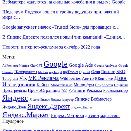
Вебмастера жалуются на сильные колебания в выдаче Google
Шедеврум Яндекса вошел в тройку ведущих приложений
мира с…
Google запускает значок «Trusted Store» для продавцов с…
В Яндекс Директе появился новый тип кампаний «Единая…
Новости интернет-рекламы за октябрь 2022 года
Метки
Google
Google Ads
AdFox
AppMetrica
ChatGPT
Google
Google Analytics
SEO
Rustore
Ozon
IT-специалисты
myTracker
Chrome
myTarget
OpenAI
Mail.ru
VK Реклама
Дзен
VK
Авито
Telegram
Wildberries
ВКонтакте
Исследования
Кейсы
Минцифры
Нейросети
Маркетплейс
Обучение
Реклама
ПромоСтраницы
Роскомнадзор
Пресс-релизы
Рейтинги
РСЯ
Яндекс
Яндекс.Вебмастер
Яндекс.Браузер
Яндекс.Бизнес
Яндекс.Директ
Яндекс.Дзен
Яндекс.Карты
Яндекс.Маркет
Яндекс.Метрика
дизайн
маркетинг
Поулярное