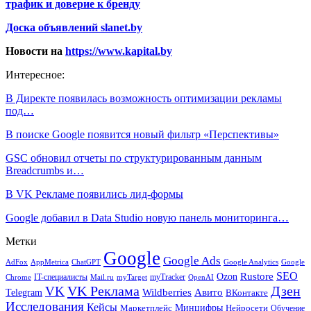
трафик и доверие к бренду
Доска объявлений slanet.by
Новости на
https://www.kapital.by
Интересное:
В Директе появилась возможность оптимизации рекламы
под…
В поиске Google появится новый фильтр «Перспективы»
GSC обновил отчеты по структурированным данным
Breadcrumbs и…
В VK Рекламе появились лид-формы
Google добавил в Data Studio новую панель мониторинга…
Метки
Google
Google Ads
AdFox
AppMetrica
ChatGPT
Google
Google Analytics
SEO
Rustore
Ozon
IT-специалисты
myTracker
Chrome
myTarget
OpenAI
Mail.ru
VK Реклама
Дзен
VK
Авито
Telegram
Wildberries
ВКонтакте
Исследования
Кейсы
Минцифры
Нейросети
Маркетплейс
Обучение