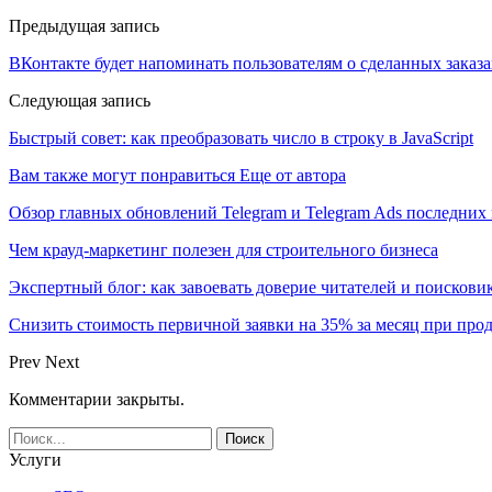
Предыдущая запись
ВКонтакте будет напоминать пользователям о сделанных заказ
Следующая запись
Быстрый совет: как преобразовать число в строку в JavaScript
Вам также могут понравиться
Еще от автора
Обзор главных обновлений Telegram и Telegram Ads последних
Чем крауд-маркетинг полезен для строительного бизнеса
Экспертный блог: как завоевать доверие читателей и поискови
Снизить стоимость первичной заявки на 35% за месяц при про
Prev
Next
Комментарии закрыты.
Услуги