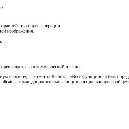
х…
тправной точки для генерации.
тей изображения.
.
т превращать его в коммерческий плагин.
ум-версию», — отметил Кевин. – «Весь функционал будет предла
licate, а также дополнительные опции специально для сообщест