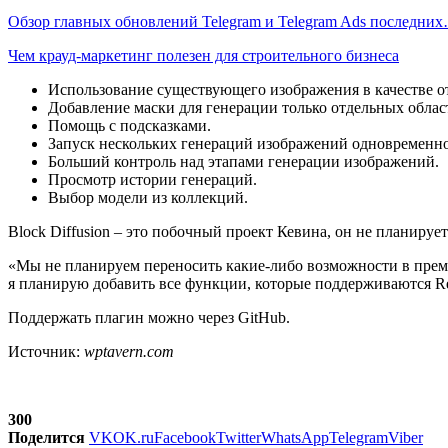
Обзор главных обновлений Telegram и Telegram Ads последни
Чем крауд-маркетинг полезен для строительного бизнеса
Использование существующего изображения в качестве о
Добавление маски для генерации только отдельных облас
Помощь с подсказками.
Запуск нескольких генераций изображений одновременно
Больший контроль над этапами генерации изображений.
Просмотр истории генераций.
Выбор модели из коллекций.
Block Diffusion – это побочный проект Кевина, он не планируе
«Мы не планируем переносить какие-либо возможности в преми
я планирую добавить все функции, которые поддерживаются Rep
Поддержать плагин можно через GitHub.
Источник:
wptavern.com
300
Поделится
VK
OK.ru
Facebook
Twitter
WhatsApp
Telegram
Viber