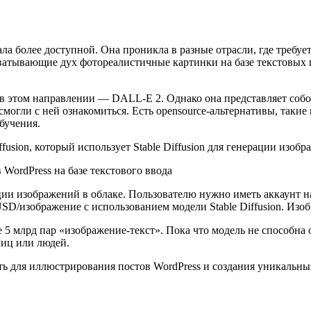
 более доступной. Она проникла в разные отрасли, где требует
ватывающие дух фотореалистичные картинки на базе текстовых п
 в этом направлении — DALL-E 2. Однако она представляет собо
огли с ней ознакомиться. Есть opensource-альтернативы, такие к
бучения.
fusion, который использует Stable Diffusion для генерации изобр
ации изображений в облаке. Пользователю нужно иметь аккаунт на
SD/изображение с использованием модели Stable Diffusion. Изоб
 5 млрд пар «изображение-текст». Пока что модель не способна
лиц или людей.
дить для иллюстрирования постов WordPress и создания уникаль