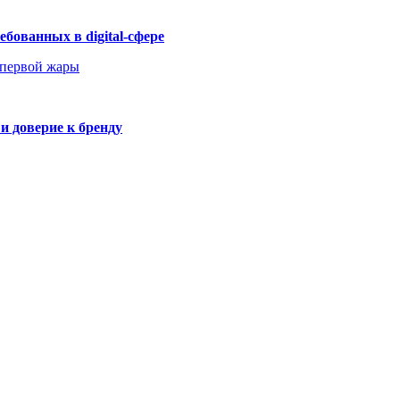
бованных в digital-сфере
 первой жары
и доверие к бренду