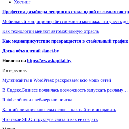
Хостинг
Профессия дизайнера лендингов стала одной из самых востре
Мобильный кондиционер без сложного монтажа: что учесть до
Как технологии меняют автомобильную отрасль
Как медиаприсутствие превращается в стабильный трафик 
Доска объявлений slanet.by
Новости на
https://www.kapital.by
Интересное:
Мультисайты в WordPress: раскрываем всю мощь сетей
В Яндекс.Бизнесе появилась возможность запускать рекламу…
Rutube обновил веб-версию поиска
Каннибализация ключевых слов – как найти и исправить
Что такое SILO-структура сайта и как ее создать