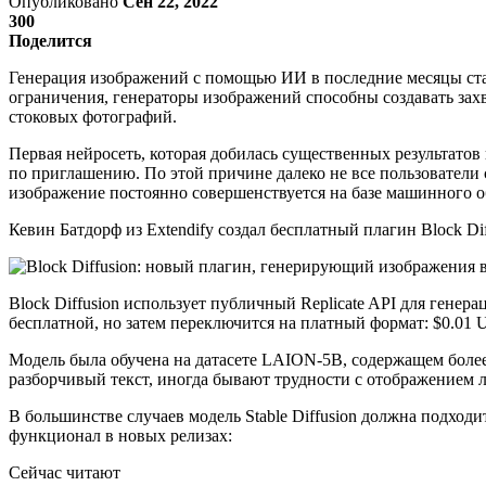
Опубликовано
Сен 22, 2022
300
Поделится
Генерация изображений с помощью ИИ в последние месяцы стала
ограничения, генераторы изображений способны создавать зах
стоковых фотографий.
Первая нейросеть, которая добилась существенных результатов
по приглашению. По этой причине далеко не все пользователи см
изображение постоянно совершенствуется на базе машинного о
Кевин Батдорф из Extendify создал бесплатный плагин Block Dif
Block Diffusion использует публичный Replicate API для генер
бесплатной, но затем переключится на платный формат: $0.01 U
Модель была обучена на датасете LAION-5B, содержащем более
разборчивый текст, иногда бывают трудности с отображением 
В большинстве случаев модель Stable Diffusion должна подхо
функционал в новых релизах:
Сейчас читают