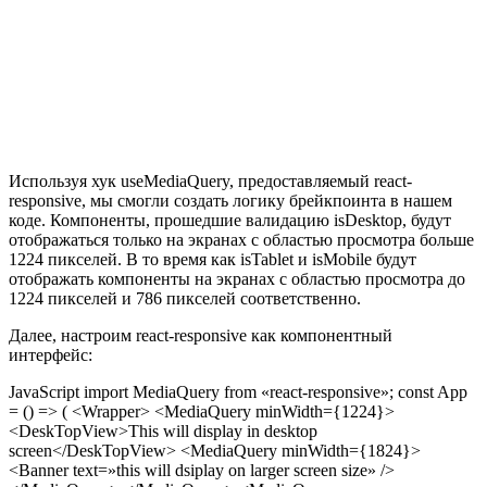
Используя хук useMediaQuery, предоставляемый react-
responsive, мы смогли создать логику брейкпоинта в нашем
коде. Компоненты, прошедшие валидацию isDesktop, будут
отображаться только на экранах с областью просмотра больше
1224 пикселей. В то время как isTablet и isMobile будут
отображать компоненты на экранах с областью просмотра до
1224 пикселей и 786 пикселей соответственно.
Далее, настроим react-responsive как компонентный
интерфейс:
JavaScript import MediaQuery from «react-responsive»; const App
= () => ( <Wrapper> <MediaQuery minWidth={1224}>
<DeskTopView>This will display in desktop
screen</DeskTopView> <MediaQuery minWidth={1824}>
<Banner text=»this will dsiplay on larger screen size» />