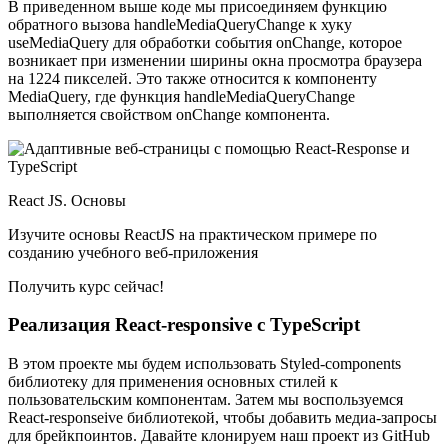
В приведенном выше коде мы присоединяем функцию
обратного вызова handleMediaQueryChange к хуку
useMediaQuery для обработки события onChange, которое
возникает при изменении ширины окна просмотра браузера
на 1224 пикселей. Это также относится к компоненту
MediaQuery, где функция handleMediaQueryChange
выполняется свойством onChange компонента.
React JS. Основы
Изучите основы ReactJS на практическом примере по
созданию учебного веб-приложения
Получить курс сейчас!
Реализация React-responsive с TypeScript
В этом проекте мы будем использовать Styled-components
библиотеку для применения основных стилей к
пользовательским компонентам. Затем мы воспользуемся
React-responseive библиотекой, чтобы добавить медиа-запросы
для брейкпоинтов. Давайте клонируем наш проект из GitHub