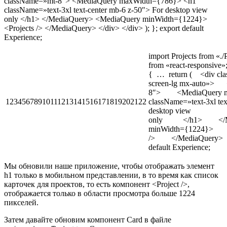
className=»mt-8″> <MediaQuery maxWidth={786}> <h1
className=»text-3xl text-center mb-6 z-50″> For desktop view
only </h1> </MediaQuery> <MediaQuery minWidth={1224}>
<Projects /> </MediaQuery> </div> </div> ); }; export default
Experience;
import Projects from «.
from «react-responsive»
{ … return ( <div cla
screen-lg mx-auto»> 
8″> <MediaQuery 
12345678910111213141516171819202122
className=»text-3xl 
desktop view
only </h1> </Me
minWidth={1224}> 
/> </MediaQuery> <
default Experience;
Мы обновили наше приложение, чтобы отображать элемент
h1 только в мобильном представлении, в то время как список
карточек для проектов, то есть компонент <Project />,
отображается только в области просмотра больше 1224
пикселей.
Затем давайте обновим компонент Card в файле