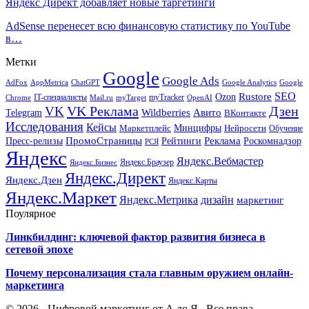
Яндекс Директ добавляет новые таргетинги
AdSense перенесет всю финансовую статистику по YouTube
в…
Метки
Google
Google Ads
AdFox
AppMetrica
ChatGPT
Google
Google Analytics
SEO
Rustore
Ozon
IT-специалисты
myTracker
Chrome
myTarget
OpenAI
Mail.ru
VK Реклама
Дзен
VK
Авито
Telegram
Wildberries
ВКонтакте
Исследования
Кейсы
Минцифры
Нейросети
Маркетплейс
Обучение
Реклама
ПромоСтраницы
Роскомнадзор
Пресс-релизы
Рейтинги
РСЯ
Яндекс
Яндекс.Вебмастер
Яндекс.Браузер
Яндекс.Бизнес
Яндекс.Директ
Яндекс.Дзен
Яндекс.Карты
Яндекс.Маркет
Яндекс.Метрика
дизайн
маркетинг
Поулярное
Линкбилдинг: ключевой фактор развития бизнеса в
сетевой эпохе
Почему персонализация стала главным оружием онлайн-
маркетинга
© 2026 - Цифровой маркетинг от А до Я . Все права