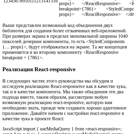
12345678910111213141516
props}> </ReactResponsive> <Re
breakpoint={786}> <StyledCompo
props}> </ReactResponsive> </d
Выше представлен возможный код объединения двух
библиотек для создания более отзывчивых веб-приложений.
При размерах экрана в пределах минимальной ширины 1040
пикселей дочерние компоненты, то есть <StyledComponents
{… props}>, будут отображаться на экране. Та же концепция
применяется и ко второму компоненту <ReactResponsive
breakpoint = {786}>.
Реализация React-responsive
В следующих частях этого руководства мы обсудим и
исследуем реализацию React-responseive как в качестве хука,
так и в качестве компонента. Мы также объединим эти два
подхода вместе, таким образом, рассмотрим любую
возможную реализацию react-responsive, которую вам
необходимо знать, прежде чем создавать хорошо адаптивное
приложение. Давайте начнем с настройки react-responsive в
качестве хука в проекте React:
JavaScript import { useMediaQuery } from «react-responsive»;