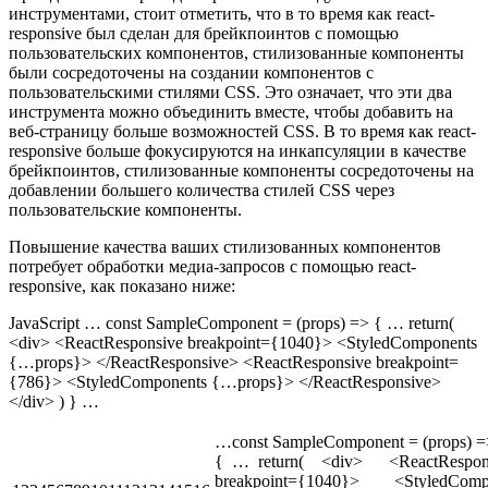
инструментами, стоит отметить, что в то время как react-
responsive был сделан для брейкпоинтов с помощью
пользовательских компонентов, стилизованные компоненты
были сосредоточены на создании компонентов с
пользовательскими стилями CSS. Это означает, что эти два
инструмента можно объединить вместе, чтобы добавить на
веб-страницу больше возможностей CSS. В то время как react-
responsive больше фокусируются на инкапсуляции в качестве
брейкпоинтов, стилизованные компоненты сосредоточены на
добавлении большего количества стилей CSS через
пользовательские компоненты.
Повышение качества ваших стилизованных компонентов
потребует обработки медиа-запросов с помощью react-
responsive, как показано ниже:
JavaScript … const SampleComponent = (props) => { … return(
<div> <ReactResponsive breakpoint={1040}> <StyledComponents
{…props}> </ReactResponsive> <ReactResponsive breakpoint=
{786}> <StyledComponents {…props}> </ReactResponsive>
</div> ) } …
…const SampleComponent = (props) =
{ … return( <div> <ReactRespon
breakpoint={1040}> <StyledComp