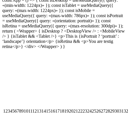
const App = () => { const isDesktop = useMediaQuery({ query:
«(min-width: 1224px)» }); const isTablet = useMediaQuery({
query: «(max-width: 1224px)» }); const isMobile =
useMediaQuery({ query: «(max-width: 786px)» }); const isPortrait
= useMediaQuery({ query: «(orientation: portrait)» }); const
isRetina = useMediaQuery({ query: «(max-resolution: 300dpi)» });
return ( <Wrapper> { isDesktop ? <DesktopView /> : <MobileView
/> } {isTablet && <Tablet />} <p>This is {isPortrait ? ‘portrait’ :
‘landscape’} orientation</p> {isRetina && <p>You are testig
retina</p>} </div> </Wrapper> ) }
123456789101112131415161718192021222324252627282930313