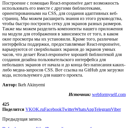
Построение с помощью React-responseive дает возможность
использовать его вместе с другими библиотеками,
ориентированными на CSS, для создания адаптивных веб-
страниц. Мы можем расширить знания из этого руководства,
чтобы быстро построить сетку для экранов разных размеров.
Также мы можем разделить компоненты нашего приложения
на модули для отображения в зависимости от того, в каком
окне просмотра мы их установили. Кроме того, различные
интерфейсы поддержки, предоставляемые React-responseive,
варьируются от сверхбольших экранов до экранов умных
часов, что делает React-responseive хорошей библиотекой для
создания дизайна пользовательского интерфейса для
небольших экранов от начала и до конца без написания каких-
либо медиа-запросов CSS. Вот ссылка на GitHub для загрузки
кода, используемого для нашего проекта.
Автор:
Ikeh Akinyemi
Источник:
webformyself.com
425
Поделится
VK
OK.ru
Facebook
Twitter
WhatsApp
Telegram
Viber
Предыдущая запись