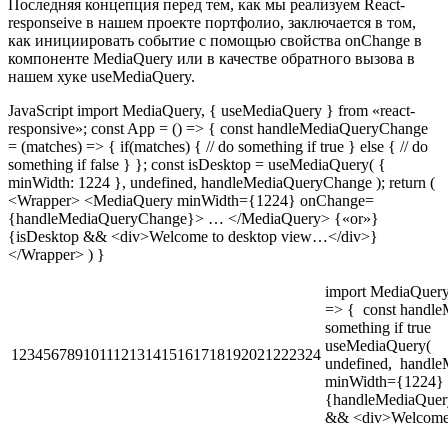
Последняя концепция перед тем, как мы реализуем React-
responseive в нашем проекте портфолио, заключается в том,
как инициировать событие с помощью свойства onChange в
компоненте MediaQuery или в качестве обратного вызова в
нашем хуке useMediaQuery.
JavaScript import MediaQuery, { useMediaQuery } from «react-
responsive»; const App = () => { const handleMediaQueryChange
= (matches) => { if(matches) { // do something if true } else { // do
something if false } }; const isDesktop = useMediaQuery( {
minWidth: 1224 }, undefined, handleMediaQueryChange ); return (
<Wrapper> <MediaQuery minWidth={1224} onChange=
{handleMediaQueryChange}> … </MediaQuery> {«or»}
{isDesktop && <div>Welcome to desktop view…</div>}
</Wrapper> ) }
import MediaQuery,
=> { const handl
something if true 
useMediaQuery( {
123456789101112131415161718192021222324
undefined, hand
minWidth={1224}
{handleMediaQ
&& <div>Welcome