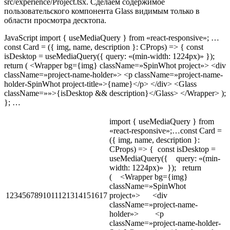
src/experience/Project.tsx. Сделаем содержимое
пользовательского компонента Glass видимым только в
области просмотра десктопа.
JavaScript import { useMediaQuery } from «react-responsive»; …
const Card = ({ img, name, description }: CProps) => { const
isDesktop = useMediaQuery({ query: «(min-width: 1224px)» });
return ( <Wrapper bg={img} className=»SpinWhot project»> <div
className=»project-name-holder»> <p className=»project-name-
holder-SpinWhot project-title»>{name}</p> </div> <Glass
className=»»>{isDesktop && description}</Glass> </Wrapper> );
}; …
import { useMediaQuery } from
«react-responsive»;…const Card =
({ img, name, description }:
CProps) => { const isDesktop =
useMediaQuery({ query: «(min-
width: 1224px)» }); return
( <Wrapper bg={img}
className=»SpinWhot
1234567891011121314151617
project»> <div
className=»project-name-
holder»> <p
className=»project-name-holder-