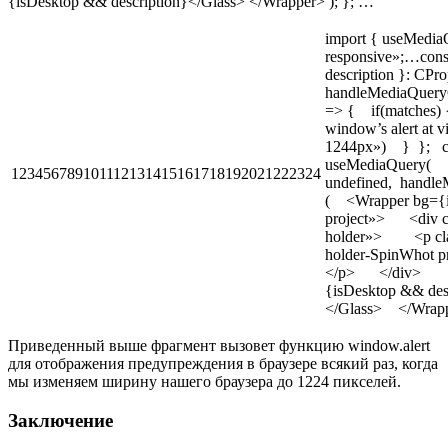
{isDesktop && description}</Glass> </Wrapper> ); }; …
import { useMediaQ
responsive»;…cons
description }: CPr
handleMediaQueryC
=> { if(matches) 
window’s alert at v
1244px») } }; co
useMediaQuery( {
123456789101112131415161718192021222324
undefined, handl
( <Wrapper bg={
project»> <div c
holder»> <p cla
holder-SpinWhot pr
</p> </div> <G
{isDesktop && des
</Glass> </Wrap
Приведенный выше фрагмент вызовет функцию window.alert
для отображения предупреждения в браузере всякий раз, когда
мы изменяем ширину нашего браузера до 1224 пикселей.
Заключение