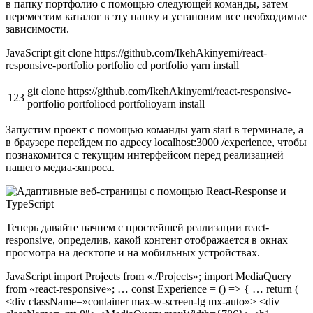
в папку портфолио с помощью следующей команды, затем
переместим каталог в эту папку и установим все необходимые
зависимости.
JavaScript git clone https://github.com/IkehAkinyemi/react-
responsive-portfolio portfolio cd portfolio yarn install
git clone https://github.com/IkehAkinyemi/react-responsive-
123
portfolio portfoliocd portfolioyarn install
Запустим проект с помощью команды yarn start в терминале, а
в браузере перейдем по адресу localhost:3000 /experience, чтобы
познакомится с текущим интерфейсом перед реализацией
нашего медиа-запроса.
Теперь давайте начнем с простейшей реализации react-
responsive, определив, какой контент отображается в окнах
просмотра на десктопе и на мобильных устройствах.
JavaScript import Projects from «./Projects»; import MediaQuery
from «react-responsive»; … const Experience = () => { … return (
<div className=»container max-w-screen-lg mx-auto»> <div