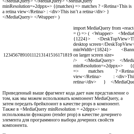
</MediaQuery> </MediaQuery> <MediaQuery
minResolution=»2dppx»> {(matches) => matches ? <Retina>This is
a retina view</Retina> : <div>This isn’t a retina</div> }
</MediaQuery> </Wrapper> )
import MediaQuery from «react
= () => ( <Wrapper> <Media
{1224}> <DeskTopView>This 
desktop screen</DeskTopVi
minWidth={1824}> <Banner te
12345678910111213141516171819
on larger screen size»
/> </MediaQuery> </Medi
minResolution=»2dppx»> {(
=> matches ? <Retina>Thi
view</Retina> : <div>This 
retina</div> } </MediaQue
Приведенный выше фрагмент кода дает нам представление о
том, как мы можем использовать компонент MediaQuery, а
затем передать брейкпоинт в качестве props в компонент.
Также в <MediaQuery minResolution = «2dppx»> мы
использовали функцию (render prop) в качестве дочернего
элемента для программного выбора дочерних свойств
компонента.