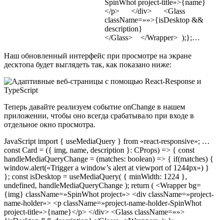
SpinWhot project-title»>{name}
</p> </div> <Glass
className=»»>{isDesktop &&
description}
</Glass> </Wrapper> );};…
Наш обновленный интерфейс при просмотре на экране
десктопа будет выглядеть так, как показано ниже:
Теперь давайте реализуем событие onChange в нашем
приложении, чтобы оно всегда срабатывало при входе в
отдельное окно просмотра.
JavaScript import { useMediaQuery } from «react-responsive»; …
const Card = ({ img, name, description }: CProps) => { const
handleMediaQueryChange = (matches: boolean) => { if(matches) {
window.alert(«Trigger a window’s alert at viewport of 1244px») }
}; const isDesktop = useMediaQuery( { minWidth: 1224 },
undefined, handleMediaQueryChange ); return ( <Wrapper bg=
{img} className=»SpinWhot project»> <div className=»project-
name-holder»> <p className=»project-name-holder-SpinWhot
project-title»>{name}</p> </div> <Glass className=»»>