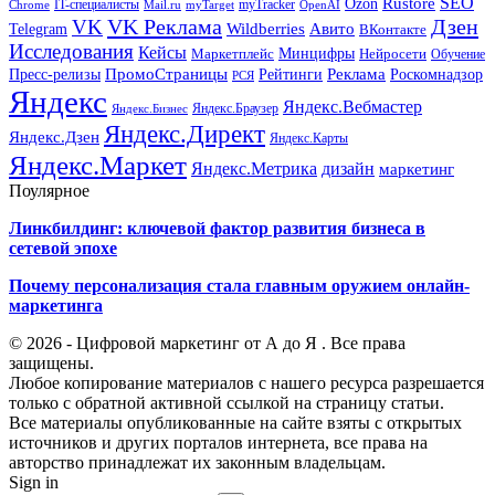
SEO
Rustore
Ozon
IT-специалисты
myTracker
Chrome
myTarget
OpenAI
Mail.ru
VK Реклама
Дзен
VK
Авито
Telegram
Wildberries
ВКонтакте
Исследования
Кейсы
Минцифры
Нейросети
Маркетплейс
Обучение
Реклама
ПромоСтраницы
Роскомнадзор
Пресс-релизы
Рейтинги
РСЯ
Яндекс
Яндекс.Вебмастер
Яндекс.Браузер
Яндекс.Бизнес
Яндекс.Директ
Яндекс.Дзен
Яндекс.Карты
Яндекс.Маркет
Яндекс.Метрика
дизайн
маркетинг
Поулярное
Линкбилдинг: ключевой фактор развития бизнеса в
сетевой эпохе
Почему персонализация стала главным оружием онлайн-
маркетинга
© 2026 - Цифровой маркетинг от А до Я . Все права
защищены.
Любое копирование материалов с нашего ресурса разрешается
только с обратной активной ссылкой на страницу статьи.
Все материалы опубликованные на сайте взяты с открытых
источников и других порталов интернета, все права на
авторство принадлежат их законным владельцам.
Sign in