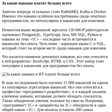
За какие навыки платят больше всего
Заметно впереди остальных стоят RabbitMQ, Kafka и Docker.
Именно эти навыки особенно востребованы среди опытных
программистов, но непопулярны в вакансиях для новичков.
Немногим выше медианной зарплаты 120 000 ₽ работодатели
оценивают PostgresQL, TypeScript, Java, MS SQL, Python и
навыки на тему «1С» – последние часто встречаются в
вакансиях без опыта. Чуть ниже – вариации языка C и SQL,
который стоит на втором месте среди навыков для новичков.
Что касается наименее денежных навыков, все они относятся
к веб-разработке: JavaScript, HTML и CSS. Этот набор тоже
популярен в вакансиях для программистов без опыта.
В ходе исследования было изучено 15 000 вакансий на одном
из популярных агрегаторов вакансий. Все они относятся к
профессии «программист-разработчик», и в каждой указаны
ключевые навыки, которыми должен обладать соискатель.
Также объединили умения, похожие по смыслу. Например,
«программист 1С» и «разработка на 1С» объединили в один
общий навык «1С». Для анализа оставили 200 самых