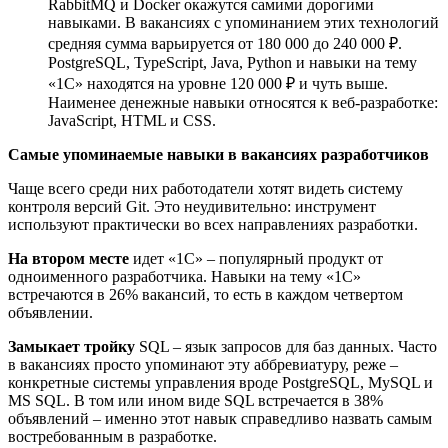
RabbitMQ и Docker окажутся самими дорогими
навыками. В вакансиях с упоминанием этих технологий
средняя сумма варьируется от 180 000 до 240 000 ₽.
PostgreSQL, TypeScript, Java, Python и навыки на тему
«1С» находятся на уровне 120 000 ₽ и чуть выше.
Наименее денежные навыки относятся к веб-разработке:
JavaScript, HTML и CSS.
Самые упоминаемые навыки в вакансиях разработчиков
Чаще всего среди них работодатели хотят видеть систему
контроля версий Git. Это неудивительно: инструмент
используют практически во всех направлениях разработки.
На втором месте
идет «1С» – популярный продукт от
одноименного разработчика. Навыки на тему «1С»
встречаются в 26% вакансий, то есть в каждом четвертом
объявлении.
Замыкает тройку
SQL – язык запросов для баз данных. Часто
в вакансиях просто упоминают эту аббревиатуру, реже –
конкретные системы управления вроде PostgreSQL, MySQL и
MS SQL. В том или ином виде SQL встречается в 38%
объявлений – именно этот навык справедливо назвать самым
востребованным в разработке.