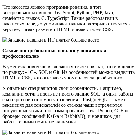
Что касается языков программирования, в топ
востребованных вошли JavaScript, Python, PHP, Java,
семейство языков C, TypeScript. Также работодатели в
вакансиях нередко упоминают навыки, которые относятся к
верстке, – язык разметки HTML и язык стилей CSS.
Самые востребованные навыки у новичков и
профессионалов
В умениях новичков выделяются те же навыки, что и в целом
по рынку: «1С», SQL и Git. Из особенностей можно выделить
HTML и CSS, которые здесь упоминают чаще обычного.
У опытных специалистов свои особенности. Например,
компании хотят видеть не просто знание SQL, а опыт работы
с конкретной системой управления – PostgreSQL. Также в
вакансиях для соискателей со стажем чаще встречаются
популярные языки программирования: Java, Python, C. Еще –
брокеры сообщений Kafka и RabbitMQ, и новичков для
работы с ними почти не нанимают.