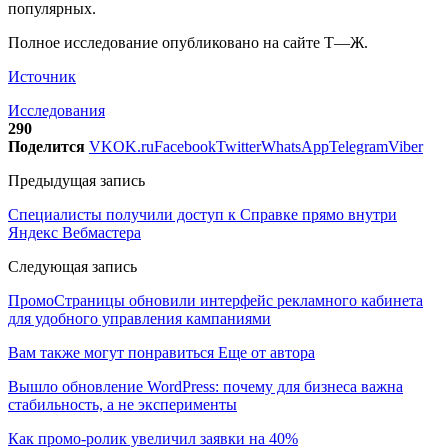
популярных.
Полное исследование опубликовано на сайте Т—Ж.
Источник
Исследования
290
Поделится
VK
OK.ru
Facebook
Twitter
WhatsApp
Telegram
Viber
Предыдущая запись
Специалисты получили доступ к Справке прямо внутри
Яндекс Вебмастера
Следующая запись
ПромоСтраницы обновили интерфейс рекламного кабинета
для удобного управления кампаниями
Вам также могут понравиться
Еще от автора
Вышло обновление WordPress: почему для бизнеса важна
стабильность, а не эксперименты
Как промо-ролик увеличил заявки на 40%