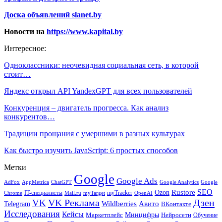
Доска объявлений slanet.by
Новости на
https://www.kapital.by
Интересное:
Одноклассники: неочевидная социальная сеть, в которой
стоит…
Яндекс открыл API YandexGPT для всех пользователей
Конкуренция – двигатель прогресса. Как анализ
конкурентов…
Традиции прощания с умершими в разных культурах
Как быстро изучить JavaScript: 6 простых способов
Метки
Google
Google Ads
AdFox
AppMetrica
ChatGPT
Google
Google Analytics
SEO
Rustore
Ozon
IT-специалисты
myTracker
Chrome
myTarget
OpenAI
Mail.ru
VK Реклама
Дзен
VK
Авито
Telegram
Wildberries
ВКонтакте
Исследования
Кейсы
Минцифры
Нейросети
Маркетплейс
Обучение