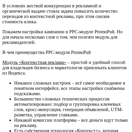
В условиях жесткой конкуренции в рекламной и
органической выдаче стояла задача повысить количество
переходов из контекстной рекламы, при этом снизив
стоимость клика.
Покажем настройки кампании в PPC-модуле PromoPult. Но
для начала несколько слов о том, чем полезен модуль для
рекламодателей.
В чем преимущества PPC-модуля PromoPult
Модуль «Контекстная реклама»
– простой и удобный способ
для владельцев бизнеса и маркетологов привлекать клиентов
из Яндекса.
Никаких сложных настроек – всё самое необходимое в
понятном интерфейсе, все этапы настройки снабжены
подсказками.
Большинство сложных технических процессов
автоматизировано: подбор и группировка ключевых
слов, кросс-минусация, генерация объявлений, UTM-
разметка, управление ставками.
Никакой комиссии платформы – все деньги идут только
на рекламу.
Есть собственная
технология «Контекст+»
, которая