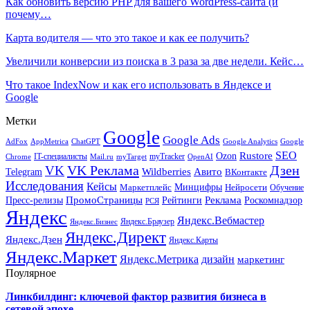
Как обновить версию PHP для вашего WordPress-сайта (и
почему…
Карта водителя — что это такое и как ее получить?
Увеличили конверсии из поиска в 3 раза за две недели. Кейс…
Что такое IndexNow и как его использовать в Яндексе и
Google
Метки
Google
Google Ads
AdFox
AppMetrica
ChatGPT
Google
Google Analytics
SEO
Rustore
Ozon
IT-специалисты
myTracker
Chrome
myTarget
OpenAI
Mail.ru
VK Реклама
Дзен
VK
Авито
Telegram
Wildberries
ВКонтакте
Исследования
Кейсы
Минцифры
Нейросети
Маркетплейс
Обучение
Реклама
ПромоСтраницы
Роскомнадзор
Пресс-релизы
Рейтинги
РСЯ
Яндекс
Яндекс.Вебмастер
Яндекс.Браузер
Яндекс.Бизнес
Яндекс.Директ
Яндекс.Дзен
Яндекс.Карты
Яндекс.Маркет
Яндекс.Метрика
дизайн
маркетинг
Поулярное
Линкбилдинг: ключевой фактор развития бизнеса в
сетевой эпохе