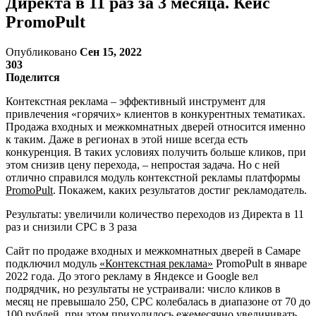
Директа в 11 раз за 3 месяца. Кейс
PromoPult
Опубликовано
Сен 15, 2022
303
Поделится
Контекстная реклама – эффективный инструмент для
привлечения «горячих» клиентов в конкурентных тематиках.
Продажа входных и межкомнатных дверей относится именно
к таким. Даже в регионах в этой нише всегда есть
конкуренция. В таких условиях получить больше кликов, при
этом снизив цену перехода, – непростая задача. Но с ней
отлично справился модуль контекстной рекламы платформы
PromoPult
. Покажем, каких результатов достиг рекламодатель.
Результаты: увеличили количество переходов из Директа в 11
раз и снизили CPC в 3 раза
Сайт по продаже входных и межкомнатных дверей в Самаре
подключил модуль
«Контекстная реклама»
PromoPult в январе
2022 года. До этого рекламу в Яндексе и Google вел
подрядчик, но результаты не устраивали: число кликов в
месяц не превышало 250, CPC колебалась в диапазоне от 70 до
100 рублей, при этом приходилось ежемесячно увеличивать