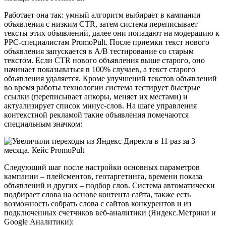
Работает она так: умный алгоритм выбирает в кампании
объявления с низким CTR, затем система переписывает
тексты этих объявлений, далее они попадают на модерацию к
PPC-специалистам PromoPult. После приемки текст нового
объявления запускается в А/В тестирование со старым
текстом. Если CTR нового объявления выше старого, оно
начинает показываться в 100% случаев, а текст старого
объявления удаляется. Кроме улучшений текстов объявлений
во время работы технологии система тестирует быстрые
ссылки (переписывает анкоры, меняет их местами) и
актуализирует список минус-слов. На шаге управления
контекстной рекламой такие объявления помечаются
специальным значком:
Следующий шаг после настройки основных параметров
кампании – плейсментов, геотаргетинга, времени показа
объявлений и других – подбор слов. Система автоматически
подбирает слова на основе контента сайта, также есть
возможность собрать слова с сайтов конкурентов и из
подключенных счетчиков веб-аналитики (Яндекс.Метрики и
Google Аналитики):