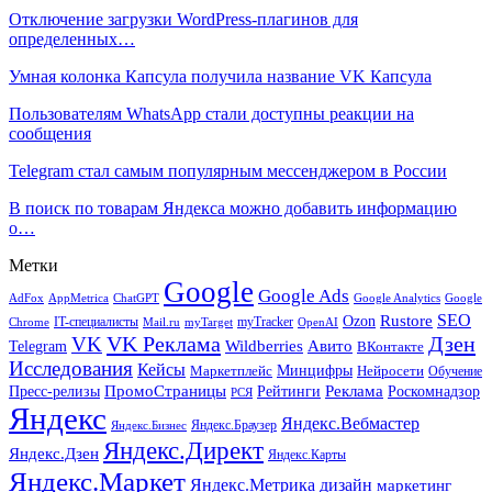
Отключение загрузки WordPress-плагинов для
определенных…
Умная колонка Капсула получила название VK Капсула
Пользователям WhatsApp стали доступны реакции на
сообщения
Telegram стал самым популярным мессенджером в России
В поиск по товарам Яндекса можно добавить информацию
о…
Метки
Google
Google Ads
AdFox
AppMetrica
ChatGPT
Google
Google Analytics
SEO
Rustore
Ozon
IT-специалисты
myTracker
Chrome
myTarget
OpenAI
Mail.ru
VK Реклама
Дзен
VK
Авито
Telegram
Wildberries
ВКонтакте
Исследования
Кейсы
Минцифры
Нейросети
Маркетплейс
Обучение
Реклама
ПромоСтраницы
Роскомнадзор
Пресс-релизы
Рейтинги
РСЯ
Яндекс
Яндекс.Вебмастер
Яндекс.Браузер
Яндекс.Бизнес
Яндекс.Директ
Яндекс.Дзен
Яндекс.Карты
Яндекс.Маркет
Яндекс.Метрика
дизайн
маркетинг