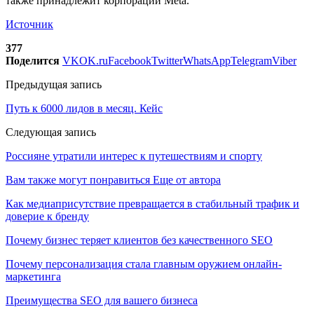
также принадлежит корпорации Meta.
Источник
377
Поделится
VK
OK.ru
Facebook
Twitter
WhatsApp
Telegram
Viber
Предыдущая запись
Путь к 6000 лидов в месяц. Кейс
Следующая запись
Россияне утратили интерес к путешествиям и спорту
Вам также могут понравиться
Еще от автора
Как медиаприсутствие превращается в стабильный трафик и
доверие к бренду
Почему бизнес теряет клиентов без качественного SEO
Почему персонализация стала главным оружием онлайн-
маркетинга
Преимущества SEO для вашего бизнеса