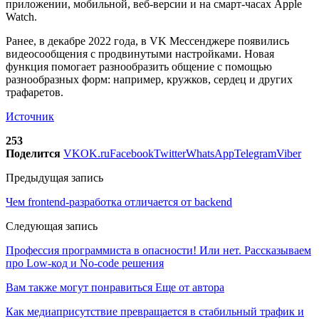
приложении, мобильной, веб-версии и на смарт-часах Apple
Watch.
Ранее, в декабре 2022 года, в VK Мессенджере появились
видеосообщения с продвинутыми настройками. Новая
функция помогает разнообразить общение с помощью
разнообразных форм: например, кружков, сердец и других
трафаретов.
Источник
253
Поделится
VK
OK.ru
Facebook
Twitter
WhatsApp
Telegram
Viber
Предыдущая запись
Чем frontend-разработка отличается от backend
Следующая запись
Профессия программиста в опасности! Или нет. Рассказываем
про Low-код и No-code решения
Вам также могут понравиться
Еще от автора
Как медиаприсутствие превращается в стабильный трафик и