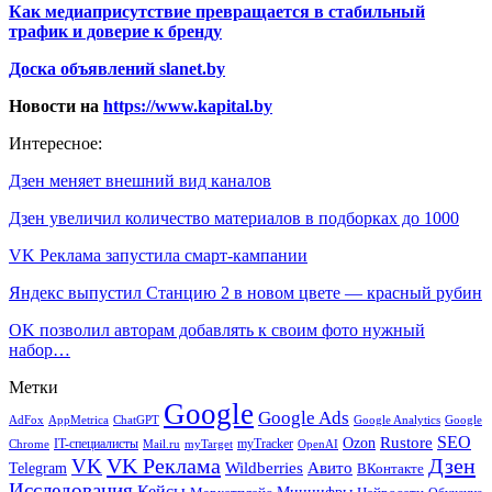
Как медиаприсутствие превращается в стабильный
трафик и доверие к бренду
Доска объявлений slanet.by
Новости на
https://www.kapital.by
Интересное:
Дзен меняет внешний вид каналов
Дзен увеличил количество материалов в подборках до 1000
VK Реклама запустила смарт-кампании
Яндекс выпустил Станцию 2 в новом цвете — красный рубин
OK позволил авторам добавлять к своим фото нужный
набор…
Метки
Google
Google Ads
AdFox
AppMetrica
ChatGPT
Google
Google Analytics
SEO
Rustore
Ozon
IT-специалисты
myTracker
Chrome
myTarget
OpenAI
Mail.ru
VK Реклама
Дзен
VK
Авито
Telegram
Wildberries
ВКонтакте
Исследования
Кейсы
Минцифры