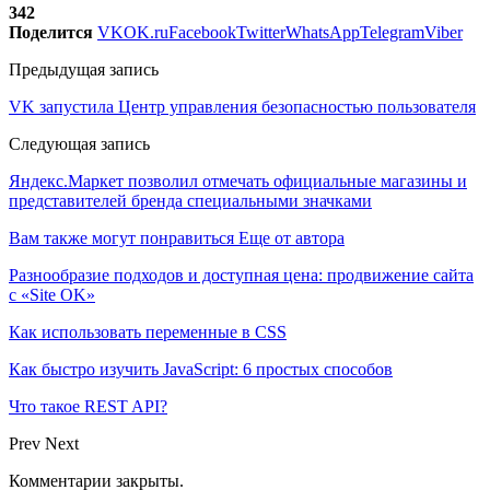
342
Поделится
VK
OK.ru
Facebook
Twitter
WhatsApp
Telegram
Viber
Предыдущая запись
VK запустила Центр управления безопасностью пользователя
Следующая запись
Яндекс.Маркет позволил отмечать официальные магазины и
представителей бренда специальными значками
Вам также могут понравиться
Еще от автора
Разнообразие подходов и доступная цена: продвижение сайта
с «Site OK»
Как использовать переменные в CSS
Как быстро изучить JavaScript: 6 простых способов
Что такое REST API?
Prev
Next
Комментарии закрыты.