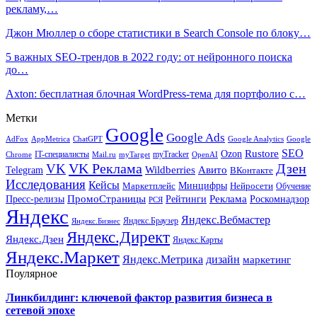
рекламу,…
Джон Мюллер о сборе статистики в Search Console по блоку…
5 важных SEO-трендов в 2022 году: от нейронного поиска
до…
Axton: бесплатная блочная WordPress-тема для портфолио с…
Метки
Google
Google Ads
AdFox
AppMetrica
ChatGPT
Google
Google Analytics
SEO
Rustore
Ozon
IT-специалисты
myTracker
Chrome
myTarget
OpenAI
Mail.ru
VK Реклама
Дзен
VK
Авито
Telegram
Wildberries
ВКонтакте
Исследования
Кейсы
Минцифры
Нейросети
Маркетплейс
Обучение
Реклама
ПромоСтраницы
Роскомнадзор
Пресс-релизы
Рейтинги
РСЯ
Яндекс
Яндекс.Вебмастер
Яндекс.Браузер
Яндекс.Бизнес
Яндекс.Директ
Яндекс.Дзен
Яндекс.Карты
Яндекс.Маркет
Яндекс.Метрика
дизайн
маркетинг
Поулярное
Линкбилдинг: ключевой фактор развития бизнеса в
сетевой эпохе